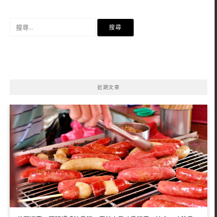
搜
尋
關
鍵
字:
近期文章