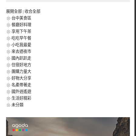
展開全部
|
收合全部
台中美食區
餐廳好料理
享用下午茶
吃吃早午餐
小吃我最愛
來去迺夜市
國內趴趴走
住宿好地方
團購力量大
好物大分享
名產帶著走
國外逍遙遊
生活好精彩
未分類