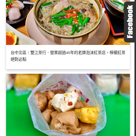
台中北區︱雙江茶行．營業超過40年的老牌泡沫紅茶店，檸檬紅茶
絕對必點