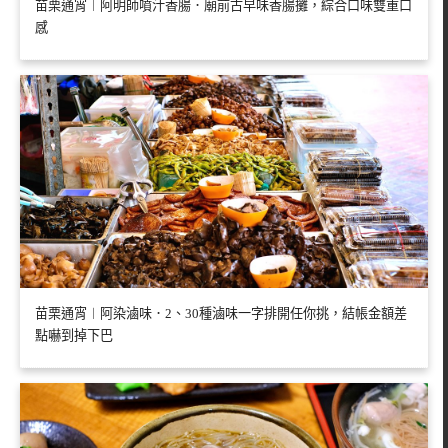
苗栗通宵︱阿明師噴汁香腸．廟前古早味香腸攤，綜合口味雙重口
感
苗栗通宵︱阿染滷味．2、30種滷味一字排開任你挑，結帳金額差
點嚇到掉下巴