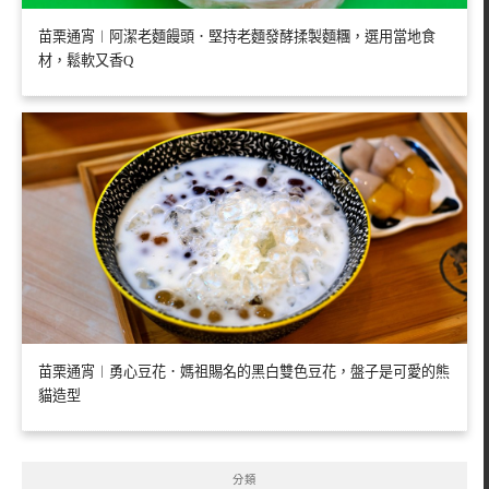
苗栗通宵︱阿潔老麵饅頭．堅持老麵發酵揉製麵糰，選用當地食
材，鬆軟又香Q
苗栗通宵︱勇心豆花．媽祖賜名的黑白雙色豆花，盤子是可愛的熊
貓造型
分類