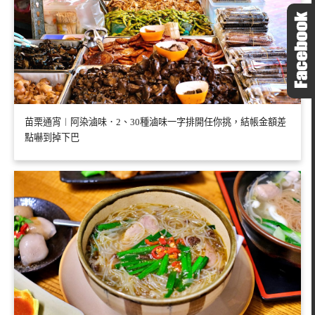
苗栗通宵︱阿染滷味．2、30種滷味一字排開任你挑，結帳金額差
點嚇到掉下巴