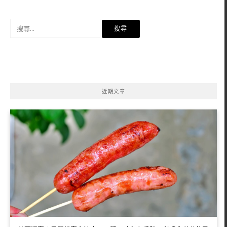
搜
尋
關
鍵
字:
近期文章