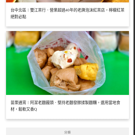
台中北區︱雙江茶行．營業超過40年的老牌泡沫紅茶店，檸檬紅茶
絕對必點
苗栗通宵︱阿潔老麵饅頭．堅持老麵發酵揉製麵糰，選用當地食
材，鬆軟又香Q
分類