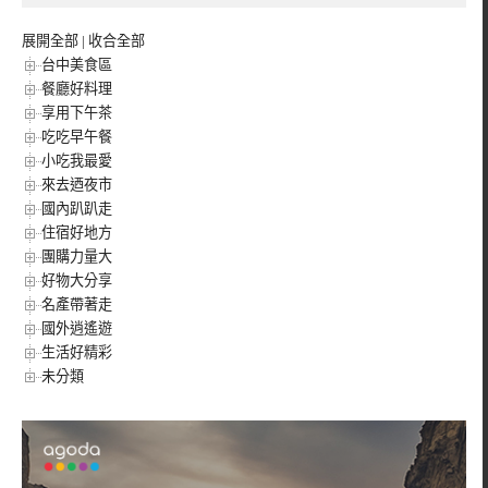
展開全部
|
收合全部
台中美食區
餐廳好料理
享用下午茶
吃吃早午餐
小吃我最愛
來去迺夜市
國內趴趴走
住宿好地方
團購力量大
好物大分享
名產帶著走
國外逍遙遊
生活好精彩
未分類