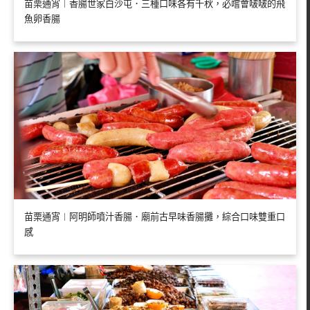
苗栗通宵︱香腸世家白沙屯．三種口味各有千秋，必嚐會啵啵的飛
魚卵香腸
苗栗通宵︱阿明師噴汁香腸．廟前古早味香腸攤，綜合口味雙重口
感