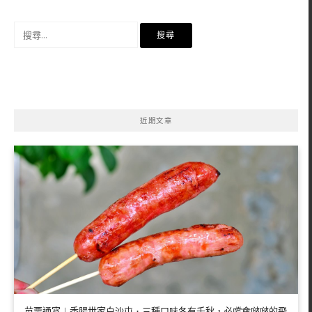
搜
尋
關
鍵
字:
近期文章
苗栗通宵︱香腸世家白沙屯．三種口味各有千秋，必嚐會啵啵的飛