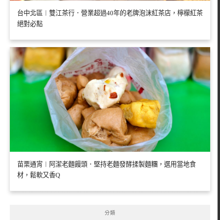
台中北區︱雙江茶行．營業超過40年的老牌泡沫紅茶店，檸檬紅茶
絕對必點
苗栗通宵︱阿潔老麵饅頭．堅持老麵發酵揉製麵糰，選用當地食
材，鬆軟又香Q
分類