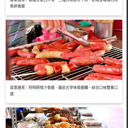
魚卵香腸
苗栗通宵︱阿明師噴汁香腸．廟前古早味香腸攤，綜合口味雙重口
感