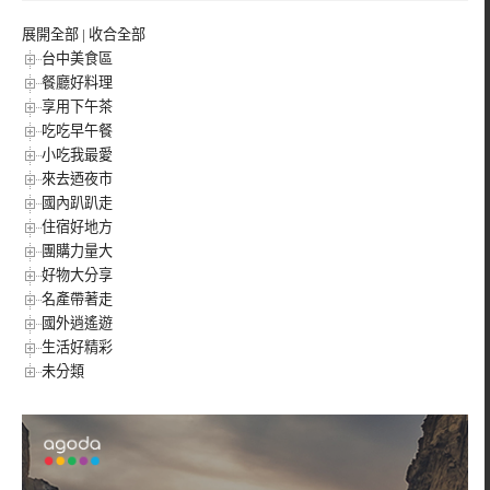
展開全部
|
收合全部
台中美食區
餐廳好料理
享用下午茶
吃吃早午餐
小吃我最愛
來去迺夜市
國內趴趴走
住宿好地方
團購力量大
好物大分享
名產帶著走
國外逍遙遊
生活好精彩
未分類