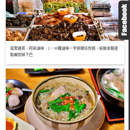
苗栗通宵︱阿染滷味．2、30種滷味一字排開任你挑，結帳金額差
點嚇到掉下巴