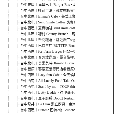
台中東區︱漢堡巴士 Burger Bus．旱溪夜市旁充滿
台中西區︱吐司工寓．韓式鐵板煎吐司，酥香軟綿肉片厚，內
台中北區︱Emma`s Cafe．美式工業風格的餐酒館，
台中北屯︱Send Smile Coffee 憲賣咖啡＠熱河店
台中西區︱憲賣咖啡 send smile coffee＠華美店．份量
台中北區︱穅村 County Brunch．現作餐點中規中矩
台中北區︱禾間糧倉．鄰近廣三sogo商圈和科博館，工業風
台中西區︱巴特三店 BUTTER Brunch&Cafe．餐點
台中西區︱for Farm Burger 田樂＠公正小巷店．
台中北區︱春丸放送局．電台街裡80年歷史建築也有麵包飄
台中北屯︱奧樂美特Olimato Bistro．全天候早午餐，
台中豐原︱耶濃豆漿專門店＠豐原店．養生新概念，有好吃的
台中西區︱Lazy Sun Cafe．全天候早午餐，環境舒適
台中西屯︱All Lovely Food Take Out＠櫻花
台中西屯︱Stand by me．TOUF thirty five 
台中西屯︱Butty Buddy．逢甲商圈新開幕的簡約英倫
台中西屯︱豆子廚房 Doob2 Restaurant＠逢甲店．餐
台中龍井︱Le Chiu 樂丘廚房，東海小巷內的人氣名店，
台中西區︱Butter2 巴特2店 Brunch&cafe．來