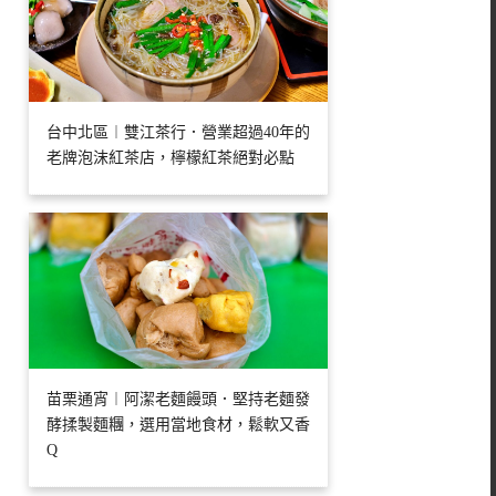
台中北區︱雙江茶行．營業超過40年的
老牌泡沫紅茶店，檸檬紅茶絕對必點
苗栗通宵︱阿潔老麵饅頭．堅持老麵發
酵揉製麵糰，選用當地食材，鬆軟又香
Q