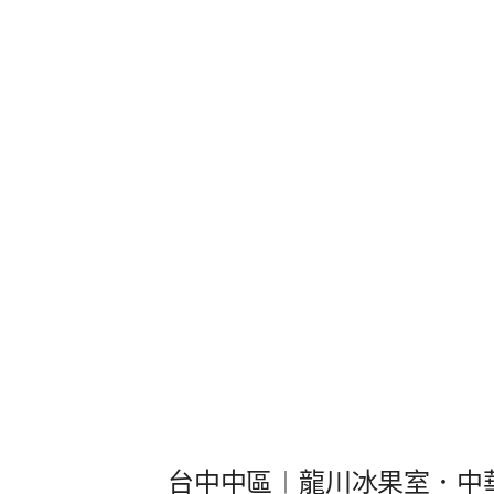
台中中區︱龍川冰果室．中