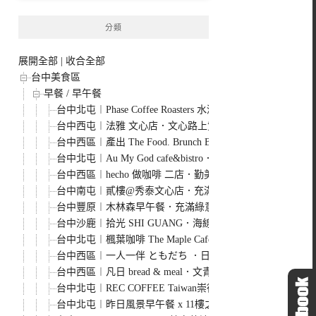
分類
展開全部
|
收合全部
台中美食區
早餐 / 早午餐
台中北屯︱Phase Coffee Roasters 水湳店．結合Du
台中西屯︱法雅 文心店．文心路上質感早午餐、甜點店，
台中西區︱產出 The Food. Brunch Bar．來自台北赤
台中北屯︱Au My God cafe&bistro．澳式早午餐咖啡
台中西區︱hecho 做咖啡 二店．勤美商圈巷弄內有質感餐
台中南屯︱貳樓@秀泰文心店．充滿未來感的森林系早午餐
台中豐原︱木林森早午餐．充滿綠意的全天候早午餐，餐點
台中沙鹿︱拾光 SHI GUANG．海線地區少見的精緻早午
台中北屯︱楓葉咖啡 The Maple Cafe．澳式風格早
台中西區︱一人一伴 ともだち ．日式文青風格老宅早午餐
台中西區︱凡日 bread & meal．文青風老宅早午餐、甜點
台中北屯︱REC COFFEE Taiwan崇德店．日本福岡冠
台中北屯︱昨日風景早午餐 x 11樓之3甜點．藏身在住宅