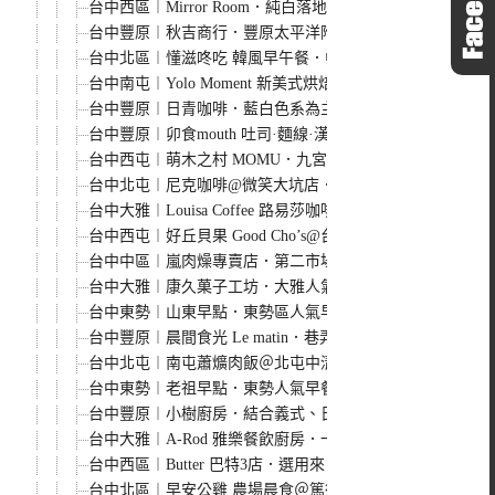
台中西區︱Mirror Room．純白落地窗裡的澳式早午餐，
台中豐原︱秋吉商行．豐原太平洋附近清新風格早午餐，簡
台中北區︱懂滋咚吃 韓風早午餐．中國醫藥學院商圈平價韓
台中南屯︱Yolo Moment 新美式烘焙&舒食餐館．環
台中豐原︱日青咖啡．藍白色系為主色調的網美系咖啡館，
台中豐原︱卯食mouth 吐司·麵線·漢堡@豐原總店．麵
台中西屯︱萌木之村 MOMU．九宮格早餐、點咖啡送吐司
台中北屯︱尼克咖啡@微笑大坑店．環境寬敞舒適，悠閒靜
台中大雅︱Louisa Coffee 路易莎咖啡．連鎖平價咖啡
台中西屯︱好丘貝果 Good Cho’s@台中新光三越．
台中中區︱嵐肉燥專賣店．第二市場裡的人氣味美味肉燥飯
台中大雅︱康久菓子工坊．大雅人氣麵包店，每天出爐的麵
台中東勢︱山東早點．東勢區人氣早餐店，自己動手來速度
台中豐原︱晨間食光 Le matin．巷弄裡簡約溫馨的鄉村
台中北屯︱南屯蕭爌肉飯＠北屯中清店．營業超過30年的美
台中東勢︱老祖早點．東勢人氣早餐點，手工灌蛋餅很少見
台中豐原︱小樹廚房．結合義式、日式、中式的複合式餐廳，
台中大雅︱A-Rod 雅樂餐飲廚房．一路從早餐、午餐吃
台中西區︱Butter 巴特3店．選用來自瑞士的拉可雷特
台中北區︱早安公雞 農場晨食＠篤行店．台中排隊人氣早