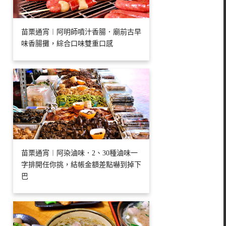
苗栗通宵︱阿明師噴汁香腸．廟前古早
味香腸攤，綜合口味雙重口感
苗栗通宵︱阿染滷味．2、30種滷味一
字排開任你挑，結帳金額差點嚇到掉下
巴