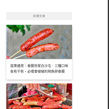
字:
近期文章
苗栗通宵︱香腸世家白沙屯．三種口味
各有千秋，必嚐會啵啵的飛魚卵香腸