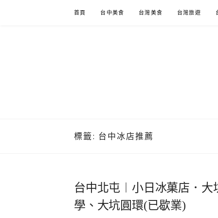
Skip
首頁
台中美食
台灣美食
台灣旅遊
to
content
標籤:
台中冰店推薦
台中北屯︱小日冰菓店．大
學、大坑圓環(已歇業)