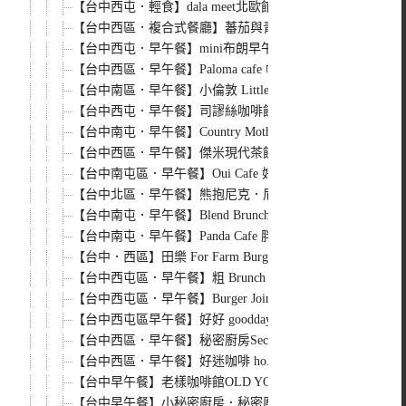
【台中西屯．輕食】dala meet北歐館．環境寬敞舒適，主打
【台中西區．複合式餐廳】蕃茄與青鳥．金典酒店附近的平
【台中西屯．早午餐】mini布朗早午餐，份量一點都不迷你，
【台中西區．早午餐】Paloma cafe 帕洛瑪咖啡．私人宅
【台中南區．早午餐】小倫敦 Little London．巷弄裡
【台中西屯．早午餐】司謬絲咖啡館．澳洲風味早午餐，手指
【台中南屯．早午餐】Country Mother`s 鄉村媽媽
【台中西區．早午餐】傑米現代茶館 Jme tea drinki
【台中南屯區．早午餐】Oui Cafe 好咖啡．咖啡好喝，鬆
【台中北區．早午餐】熊抱尼克．尼克系列5號店，環境舒
【台中南屯．早午餐】Blend Brunch．寧靜巷弄內的早午
【台中南屯．早午餐】Panda Cafe 胖達咖啡輕食館．有好
【台中．西區】田樂 For Farm Burger＠小公園店．老宅
【台中西屯區．早午餐】粗 Brunch & Cafe．一起來去粗早
【台中西屯區．早午餐】Burger Joint 7分SO美式廚房．
【台中西屯區早午餐】好好 gooddays．薰衣草森林的「好好
【台中西區．早午餐】秘密廚房Secret Kitchen．價格親民
【台中西區．早午餐】好迷咖啡 ho.me cafe．餐點好、服務
【台中早午餐】老樣咖啡館OLD YOUNG BRUNCH．相見
【台中早午餐】小秘密廚房．秘密廚房忠誠店