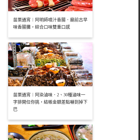
苗栗通宵︱阿明師噴汁香腸．廟前古早
味香腸攤，綜合口味雙重口感
苗栗通宵︱阿染滷味．2、30種滷味一
字排開任你挑，結帳金額差點嚇到掉下
巴