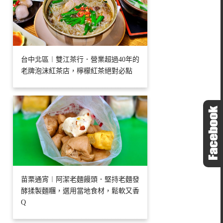
台中北區︱雙江茶行．營業超過40年的
老牌泡沫紅茶店，檸檬紅茶絕對必點
苗栗通宵︱阿潔老麵饅頭．堅持老麵發
酵揉製麵糰，選用當地食材，鬆軟又香
Q