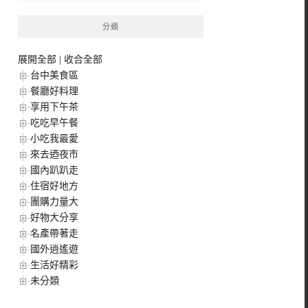
分類
展開全部
|
收合全部
台中美食區
餐廳好料理
享用下午茶
吃吃早午餐
小吃我最愛
來去迺夜市
國內趴趴走
住宿好地方
團購力量大
好物大分享
名產帶著走
國外逍遙遊
生活好精彩
未分類