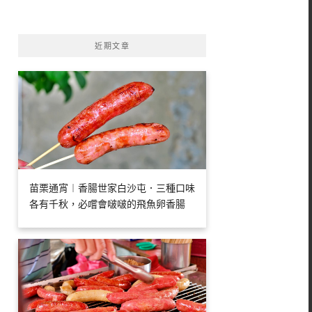
字:
近期文章
苗栗通宵︱香腸世家白沙屯．三種口味
各有千秋，必嚐會啵啵的飛魚卵香腸