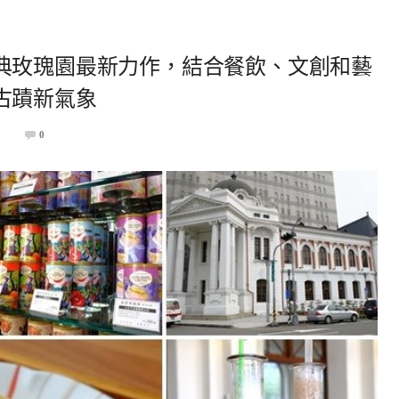
典玫瑰園最新力作，結合餐飲、文創和藝
古蹟新氣象
2
0