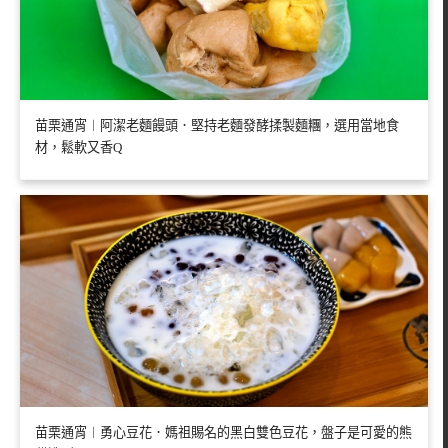
苗栗通宵︱阿潔老麵饅頭．堅持老麵發酵揉製麵糰，選用當地食
材，鬆軟又香Q
苗栗通宵︱勇心豆花．媽祖賜名的黑白雙色豆花，盤子是可愛的熊