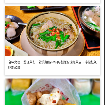
台中北區︱雙江茶行．營業超過40年的老牌泡沫紅茶店，檸檬紅茶
絕對必點