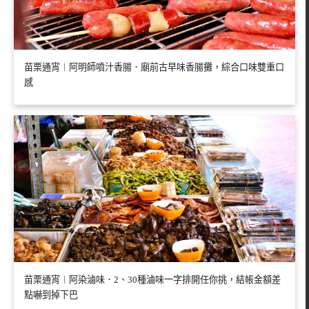
苗栗通宵︱阿明師噴汁香腸．廟前古早味香腸攤，綜合口味雙重口
感
苗栗通宵︱阿染滷味．2、30種滷味一字排開任你挑，結帳金額差
點嚇到掉下巴