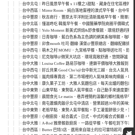
台中北屯︱昨日風景早午餐 x 11樓之3甜點．藏身在住宅區裡
台中西區︱Mirror Room．純白落地窗裡的澳式早午餐，台中早
台中豐原︱秋吉商行．豐原太平洋附近清新風格早午餐，簡單美
台中北區︱懂滋咚吃 韓風早午餐．中國醫藥學院商圈平價韓式早午
台中南屯︱Yolo Moment 新美式烘焙&舒食餐館．環境舒
台中豐原︱日青咖啡．藍白色系為主色調的網美系咖啡館，咖啡、
台中豐原︱卯食mouth 吐司·麵線·漢堡@豐原總店．麵線配
台中西屯︱萌木之村 MOMU．九宮格早餐、點咖啡送吐司、舒芙
台中北屯︱尼克咖啡@微笑大坑店．環境寬敞舒適，悠閒靜謐，
台中大雅︱Louisa Coffee 路易莎咖啡．連鎖平價咖啡大雅報
台中西屯︱好丘貝果 Good Cho’s@台中新光三越．台北人
台中中區︱嵐肉燥專賣店．第二市場裡的人氣味美味肉燥飯，吃
台中大雅︱康久菓子工坊．大雅人氣麵包店，每天出爐的麵包口
台中東勢︱山東早點．東勢區人氣早餐店，自己動手來速度要快
台中豐原︱晨間食光 Le matin．巷弄裡簡約溫馨的鄉村風格早
台中北屯︱南屯蕭爌肉飯＠北屯中清店．營業超過30年的美味爌
台中東勢︱老祖早點．東勢人氣早餐點，手工灌蛋餅很少見，要
台中豐原︱小樹廚房．結合義式、日式、中式的複合式餐廳，餐點
台中大雅︱A-Rod 雅樂餐飲廚房．一路從早餐、午餐吃到下午
台中西區︱Butter 巴特3店．選用來自瑞士的拉可雷特起司