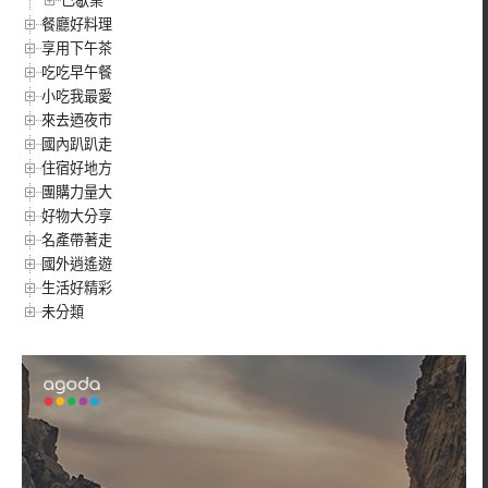
已歇業
餐廳好料理
享用下午茶
吃吃早午餐
小吃我最愛
來去迺夜市
國內趴趴走
住宿好地方
團購力量大
好物大分享
名產帶著走
國外逍遙遊
生活好精彩
未分類