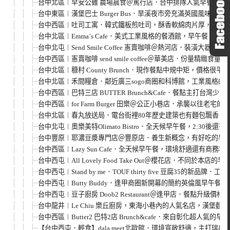
台中北區︱早安公雞 農場晨食＠篤行店．台中排隊人氣早餐，巔
台中東區︱漢堡巴士 Burger Bus．旱溪夜市旁充滿英國風
台中西區︱吐司工寓．韓式鐵板煎吐司，酥香軟綿肉片厚，內用外帶
台中北區︱Emma`s Cafe．美式工業風格的餐酒館，早午餐
台中北屯︱Send Smile Coffee 憲賣咖啡＠熱河店．裝潢
台中西區︱憲賣咖啡 send smile coffee＠華美店．份量精緻食
台中北區︱穅村 County Brunch．現作餐點中規中矩，價格
台中北區︱禾間糧倉．鄰近廣三sogo商圈和科博館，工業風格的大
台中西區︱巴特三店 BUTTER Brunch&Cafe．餐點主打
台中西區︱for Farm Burger 田樂＠公正小巷店．承襲以
台中北區︱春丸放送局．電台街裡80年歷史建築也有麵包飄香，有
台中北屯︱奧樂美特Olimato Bistro．全天候早午餐，2:
台中豐原︱耶濃豆漿專門店＠豐原店．養生新概念，有好吃的早午
台中西區︱Lazy Sun Cafe．全天候早午餐，環境舒適還有商
台中西屯︱All Lovely Food Take Out＠櫻花店．不
台中西屯︱Stand by me．TOUF thirty five 豆腐3
台中西屯︱Butty Buddy．逢甲商圈新開幕的簡約英倫風早
台中西屯︱豆子廚房 Doob2 Restaurant＠逢甲店．餐點升級
台中龍井︱Le Chiu 樂丘廚房，東海小巷內的人氣名店，漢堡
台中西區︱Butter2 巴特2店 Brunch&cafe．來自彰化
【台中西屯．輕食】dala meet北歐館．環境寬敞舒適，主打瑞典料