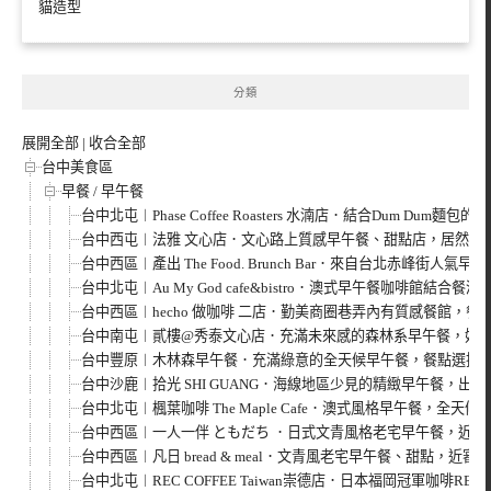
貓造型
分類
展開全部
|
收合全部
台中美食區
早餐 / 早午餐
台中北屯︱Phase Coffee Roasters 水湳店．結合Dum D
台中西屯︱法雅 文心店．文心路上質感早午餐、甜點店，居然還
台中西區︱產出 The Food. Brunch Bar．來自台北赤峰街人
台中北屯︱Au My God cafe&bistro．澳式早午餐咖啡館結合
台中西區︱hecho 做咖啡 二店．勤美商圈巷弄內有質感餐館，餐
台中南屯︱貳樓@秀泰文心店．充滿未來感的森林系早午餐，好
台中豐原︱木林森早午餐．充滿綠意的全天候早午餐，餐點選擇
台中沙鹿︱拾光 SHI GUANG．海線地區少見的精緻早午餐，出
台中北屯︱楓葉咖啡 The Maple Cafe．澳式風格早午餐，
台中西區︱一人一伴 ともだち ．日式文青風格老宅早午餐，近台
台中西區︱凡日 bread & meal．文青風老宅早午餐、甜點，近審
台中北屯︱REC COFFEE Taiwan崇德店．日本福岡冠軍咖啡