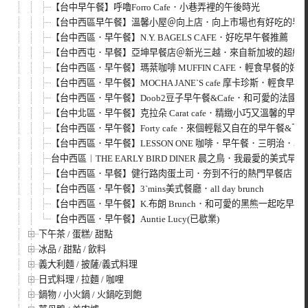
【台中早午餐】呼嚕Forro Cafe．小巷弄裡的午後時光
【台中西區早午餐】溫馨小屋＠向上店．向上市場也有好吃的早
【台中西區．早午餐】N.Y. BAGELS CAFE．好吃早午餐推薦
【台中西屯．早餐】亞坤早餐店＠新光三越．來自新加坡的超級早
【台中西區．早午餐】瑪棻咖啡 MUFFIN CAFE．輕食早餐的好
【台中西區．早午餐】MOCHA JANE`S cafe 摩卡珍斯．輕食
【台中西區．早午餐】Doob2豆子早午餐&Cafe．和可愛的法國
【台中北區．早午餐】克拉朵 Carat cafe．精緻小巧又溫馨的早午
【台中西區．早午餐】Forty cafe．來個輕鬆又自在的早午餐&下
【台中西區．早午餐】LESSON ONE 咖啡．早午餐．三明治．專賣
台中西區︱THE EARLY BIRD DINER 晨之鳥．我最愛的美式早午
【台中西區．早餐】健行路肉蛋土司．夯到不行的熱門早餐店
【台中西區．早午餐】3`mins美式餐廳．all day brunch
【台中西區．早午餐】K.布朗 Brunch．和可愛的黑熊一起吃早午
【台中西區．早午餐】Auntie Lucy(已歇業)
下午茶 / 蛋糕/ 甜點
冰品 / 甜點 / 飲料
義大利麵 / 披薩/義式料理
日式料理 / 拉麵 / 咖哩
鍋物 / 小火鍋 / 火鍋吃到飽