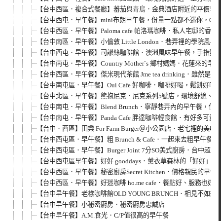
【台中西區．複合式餐廳】蕃茄與青鳥．金典酒店附近的平價早
【台中西屯．早午餐】mini布朗早午餐，份量一點都不迷你，C/
【台中西區．早午餐】Paloma cafe 帕洛瑪咖啡．私人宅邸的香
【台中南區．早午餐】小倫敦 Little London．巷弄裡的學院
【台中西屯．早午餐】司謬絲咖啡館．澳洲風味早午餐，手指麵包
【台中南屯．早午餐】Country Mother`s 鄉村媽媽．花蓮
【台中西區．早午餐】傑米現代茶館 Jme tea drinking．
【台中南屯區．早午餐】Oui Cafe 好咖啡．咖啡好喝，鬆餅好
【台中北區．早午餐】熊抱尼克．尼克系列5號店，環境舒適、適
【台中南屯．早午餐】Blend Brunch．寧靜巷弄內的早午餐，份
【台中南屯．早午餐】Panda Cafe 胖達咖啡輕食館．有好多可愛
【台中．西區】田樂 For Farm Burger＠小公園店．老宅裡的美味
【台中西屯區．早午餐】粗 Brunch & Cafe．一起來去粗早午餐
【台中西屯區．早午餐】Burger Joint 7分SO美式廚房．台中超
【台中西屯區早午餐】好好 gooddays．薰衣草森林的「好好」
【台中西區．早午餐】秘密廚房Secret Kitchen．價格親民的早午
【台中西區．早午餐】好迷咖啡 ho.me cafe．餐點好、服務也好
【台中早午餐】老樣咖啡館OLD YOUNG BRUNCH．相見不如想
【台中早午餐】小秘密廚房．秘密廚房忠誠店
【台中早午餐】A.M.食光．C/P值很高的早午餐