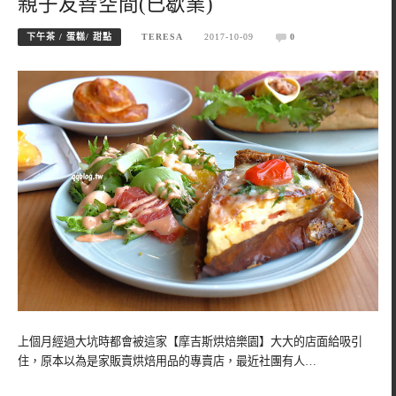
親子友善空間(已歇業)
下午茶 / 蛋糕/ 甜點
TERESA
2017-10-09
0
上個月經過大坑時都會被這家【摩吉斯烘焙樂園】大大的店面給吸引
住，原本以為是家販賣烘焙用品的專賣店，最近社團有人…