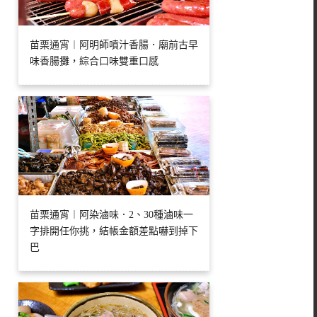
苗栗通宵︱阿明師噴汁香腸．廟前古早
味香腸攤，綜合口味雙重口感
苗栗通宵︱阿染滷味．2、30種滷味一
字排開任你挑，結帳金額差點嚇到掉下
巴