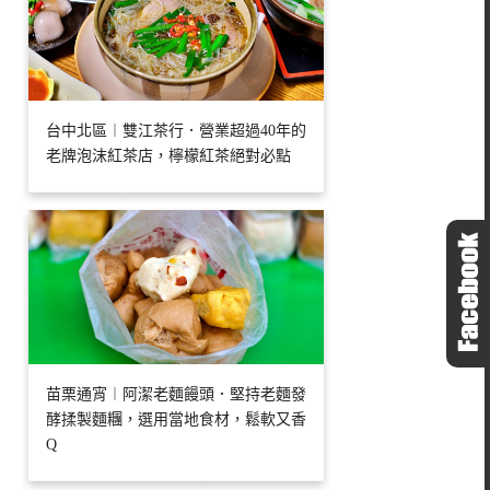
台中北區︱雙江茶行．營業超過40年的
老牌泡沫紅茶店，檸檬紅茶絕對必點
苗栗通宵︱阿潔老麵饅頭．堅持老麵發
酵揉製麵糰，選用當地食材，鬆軟又香
Q