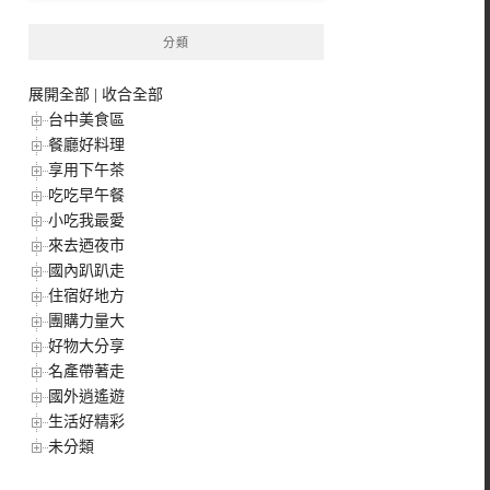
分類
展開全部
|
收合全部
台中美食區
餐廳好料理
享用下午茶
吃吃早午餐
小吃我最愛
來去迺夜市
國內趴趴走
住宿好地方
團購力量大
好物大分享
名產帶著走
國外逍遙遊
生活好精彩
未分類