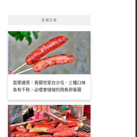
字:
近期文章
苗栗通宵︱香腸世家白沙屯．三種口味
各有千秋，必嚐會啵啵的飛魚卵香腸