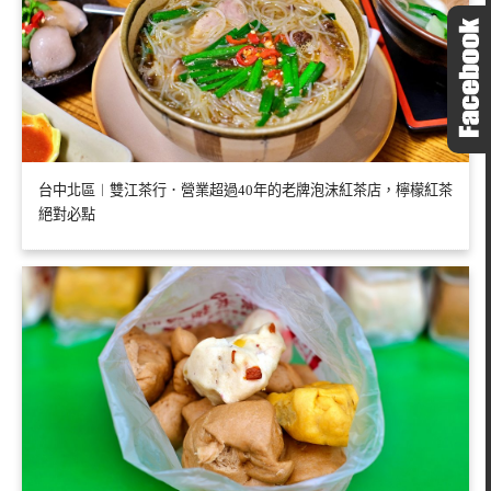
台中北區︱雙江茶行．營業超過40年的老牌泡沫紅茶店，檸檬紅茶
絕對必點