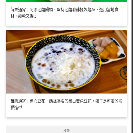
苗栗通宵︱阿潔老麵饅頭．堅持老麵發酵揉製麵糰，選用當地食
材，鬆軟又香Q
苗栗通宵︱勇心豆花．媽祖賜名的黑白雙色豆花，盤子是可愛的熊
貓造型
分類