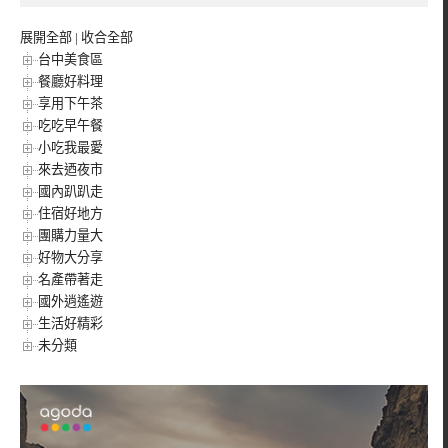
展開全部
|
收合全部
台中美食區
餐廳好料理
享用下午茶
吃吃早午餐
小吃我最愛
來去迺夜市
國內趴趴走
住宿好地方
團購力量大
好物大分享
名產帶著走
國外逍遙遊
生活好精彩
未分類