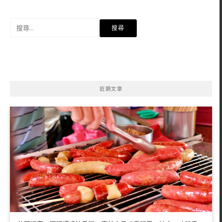
搜
尋
關
鍵
字:
近期文章