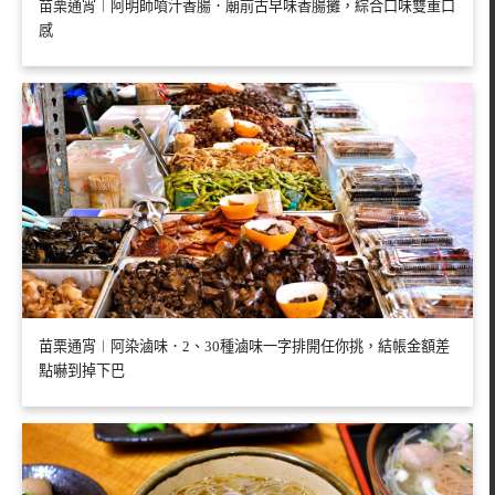
苗栗通宵︱阿明師噴汁香腸．廟前古早味香腸攤，綜合口味雙重口
感
苗栗通宵︱阿染滷味．2、30種滷味一字排開任你挑，結帳金額差
點嚇到掉下巴