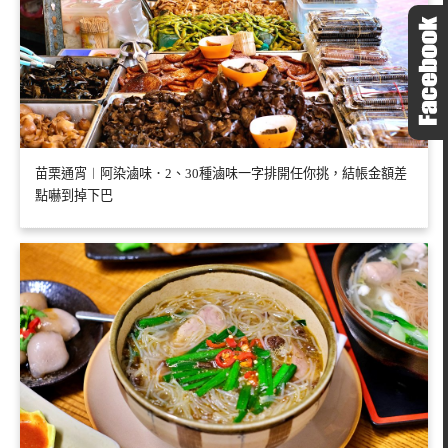
苗栗通宵︱阿染滷味．2、30種滷味一字排開任你挑，結帳金額差
點嚇到掉下巴