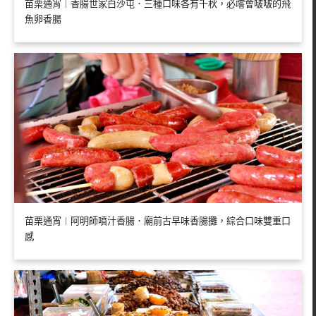
苗栗通宵︱香腸世家白沙屯．三種口味各有千秋，必嚐會啵啵的飛
魚卵香腸
苗栗通宵︱阿明師噴汁香腸．廟前古早味香腸攤，綜合口味雙重口
感