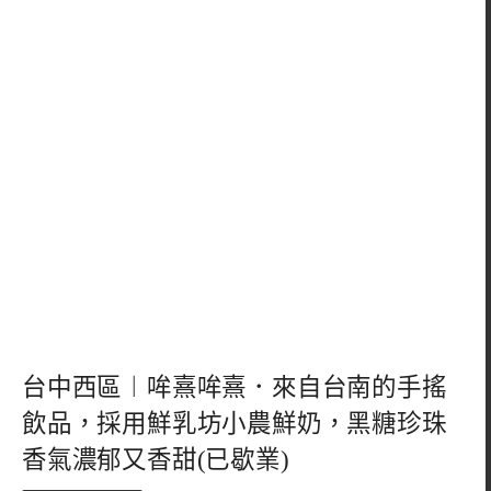
台中西區︱哞熹哞熹．來自台南的手搖
飲品，採用鮮乳坊小農鮮奶，黑糖珍珠
香氣濃郁又香甜(已歇業)