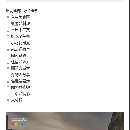
展開全部
|
收合全部
台中美食區
餐廳好料理
享用下午茶
吃吃早午餐
小吃我最愛
來去迺夜市
國內趴趴走
住宿好地方
團購力量大
好物大分享
名產帶著走
國外逍遙遊
生活好精彩
未分類