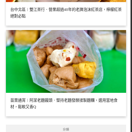
台中北區︱雙江茶行．營業超過40年的老牌泡沫紅茶店，檸檬紅茶
絕對必點
苗栗通宵︱阿潔老麵饅頭．堅持老麵發酵揉製麵糰，選用當地食
材，鬆軟又香Q
分類