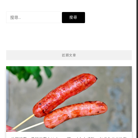
搜
尋
關
鍵
字:
近期文章