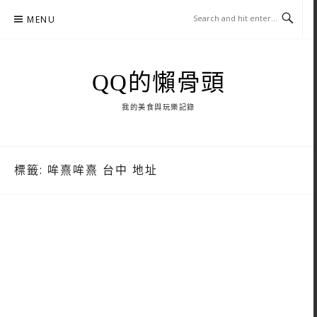
Skip
MENU
to
content
QQ的懶骨頭
我的美食與玩樂記錄
標籤:
哞熹哞熹 台中 地址