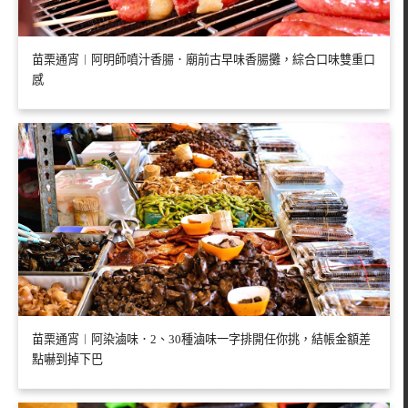
苗栗通宵︱阿明師噴汁香腸．廟前古早味香腸攤，綜合口味雙重口
感
苗栗通宵︱阿染滷味．2、30種滷味一字排開任你挑，結帳金額差
點嚇到掉下巴