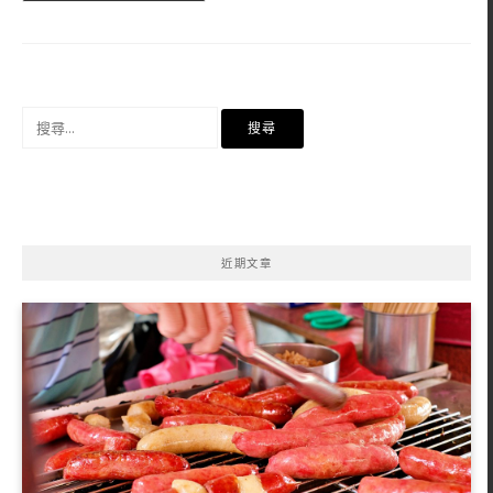
搜
尋
關
鍵
字:
近期文章