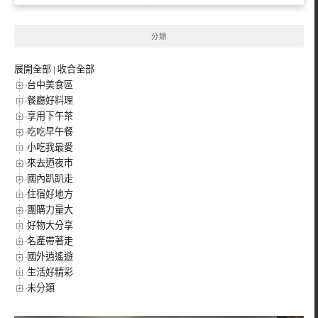
分類
展開全部
|
收合全部
台中美食區
餐廳好料理
享用下午茶
吃吃早午餐
小吃我最愛
來去迺夜市
國內趴趴走
住宿好地方
團購力量大
好物大分享
名產帶著走
國外逍遙遊
生活好精彩
未分類