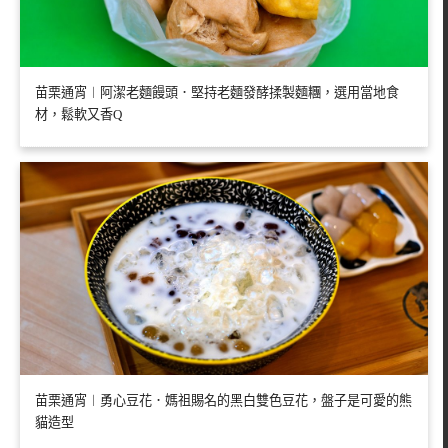
苗栗通宵︱阿潔老麵饅頭．堅持老麵發酵揉製麵糰，選用當地食
材，鬆軟又香Q
苗栗通宵︱勇心豆花．媽祖賜名的黑白雙色豆花，盤子是可愛的熊
貓造型