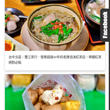
台中北區︱雙江茶行．營業超過40年的老牌泡沫紅茶店，檸檬紅茶
絕對必點