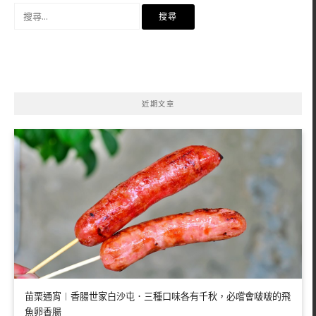
搜
尋
關
鍵
字:
近期文章
苗栗通宵︱香腸世家白沙屯．三種口味各有千秋，必嚐會啵啵的飛
魚卵香腸