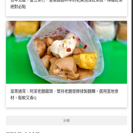
台中北區︱雙江茶行．營業超過40年的老牌泡沫紅茶店，檸檬紅茶
絕對必點
苗栗通宵︱阿潔老麵饅頭．堅持老麵發酵揉製麵糰，選用當地食
材，鬆軟又香Q
分類