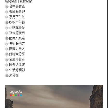
展開全部
|
收合全部
台中美食區
餐廳好料理
享用下午茶
吃吃早午餐
小吃我最愛
來去迺夜市
國內趴趴走
住宿好地方
團購力量大
好物大分享
名產帶著走
國外逍遙遊
生活好精彩
未分類