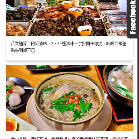
苗栗通宵︱阿染滷味．2、30種滷味一字排開任你挑，結帳金額差
點嚇到掉下巴