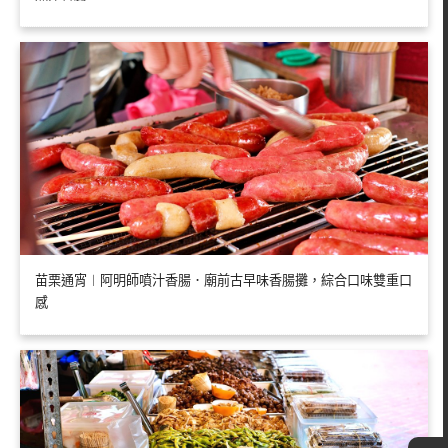
苗栗通宵︱阿明師噴汁香腸．廟前古早味香腸攤，綜合口味雙重口
感