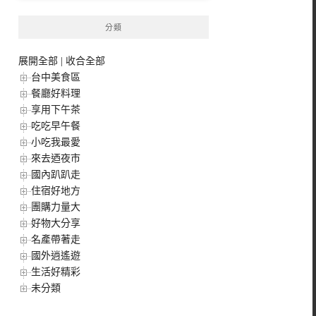
分類
展開全部
|
收合全部
台中美食區
餐廳好料理
享用下午茶
吃吃早午餐
小吃我最愛
來去迺夜市
國內趴趴走
住宿好地方
團購力量大
好物大分享
名產帶著走
國外逍遙遊
生活好精彩
未分類