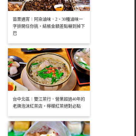
苗栗通宵︱阿染滷味．2、30種滷味一
字排開任你挑，結帳金額差點嚇到掉下
巴
台中北區︱雙江茶行．營業超過40年的
老牌泡沫紅茶店，檸檬紅茶絕對必點