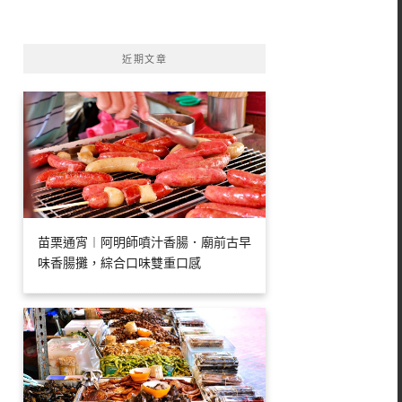
字:
近期文章
苗栗通宵︱阿明師噴汁香腸．廟前古早
味香腸攤，綜合口味雙重口感