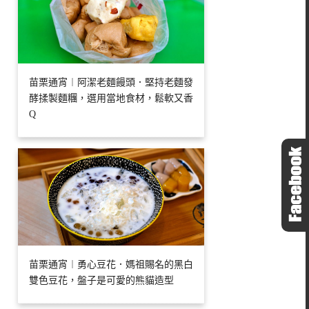
苗栗通宵︱阿潔老麵饅頭．堅持老麵發
酵揉製麵糰，選用當地食材，鬆軟又香
Q
苗栗通宵︱勇心豆花．媽祖賜名的黑白
雙色豆花，盤子是可愛的熊貓造型