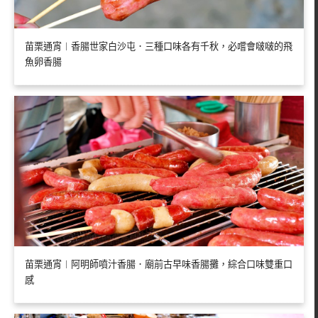
苗栗通宵︱香腸世家白沙屯．三種口味各有千秋，必嚐會啵啵的飛
魚卵香腸
苗栗通宵︱阿明師噴汁香腸．廟前古早味香腸攤，綜合口味雙重口
感