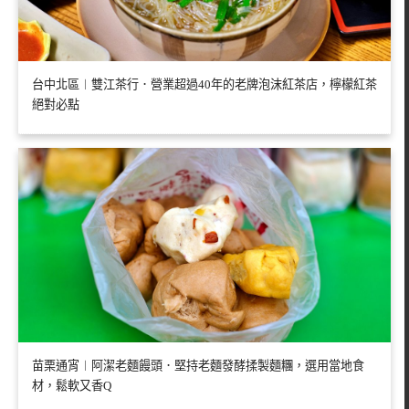
台中北區︱雙江茶行．營業超過40年的老牌泡沫紅茶店，檸檬紅茶
絕對必點
苗栗通宵︱阿潔老麵饅頭．堅持老麵發酵揉製麵糰，選用當地食
材，鬆軟又香Q