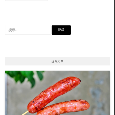
搜
尋
關
鍵
字:
近期文章