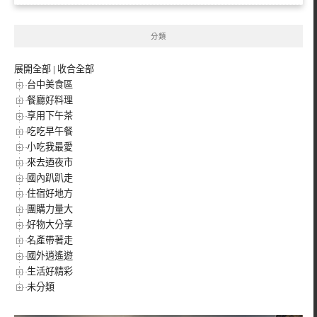
分類
展開全部
|
收合全部
台中美食區
餐廳好料理
享用下午茶
吃吃早午餐
小吃我最愛
來去迺夜市
國內趴趴走
住宿好地方
團購力量大
好物大分享
名產帶著走
國外逍遙遊
生活好精彩
未分類