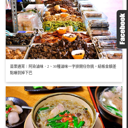
苗栗通宵︱阿染滷味．2、30種滷味一字排開任你挑，結帳金額差
點嚇到掉下巴