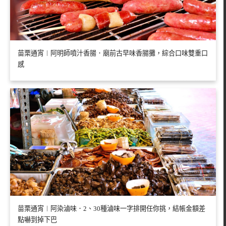
苗栗通宵︱阿明師噴汁香腸．廟前古早味香腸攤，綜合口味雙重口
感
苗栗通宵︱阿染滷味．2、30種滷味一字排開任你挑，結帳金額差
點嚇到掉下巴