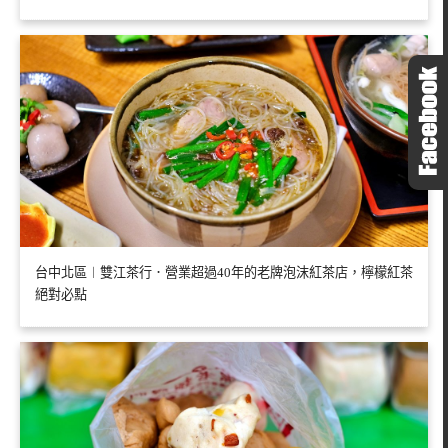
台中北區︱雙江茶行．營業超過40年的老牌泡沫紅茶店，檸檬紅茶
絕對必點