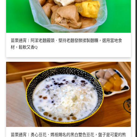
苗栗通宵︱阿潔老麵饅頭．堅持老麵發酵揉製麵糰，選用當地食
材，鬆軟又香Q
苗栗通宵︱勇心豆花．媽祖賜名的黑白雙色豆花，盤子是可愛的熊