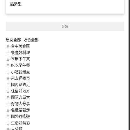
貓造型
分類
展開全部
|
收合全部
台中美食區
餐廳好料理
享用下午茶
吃吃早午餐
小吃我最愛
來去迺夜市
國內趴趴走
住宿好地方
團購力量大
好物大分享
名產帶著走
國外逍遙遊
生活好精彩
未分類