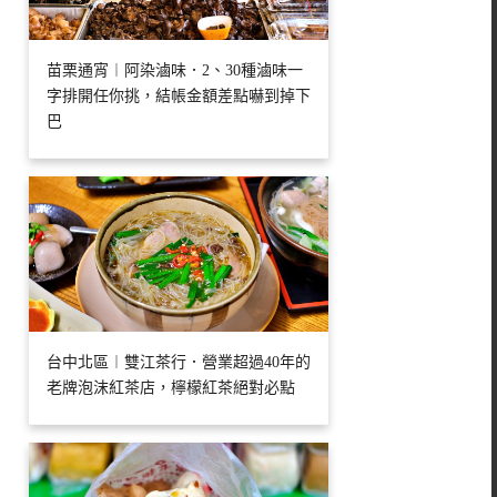
苗栗通宵︱阿染滷味．2、30種滷味一
字排開任你挑，結帳金額差點嚇到掉下
巴
台中北區︱雙江茶行．營業超過40年的
老牌泡沫紅茶店，檸檬紅茶絕對必點