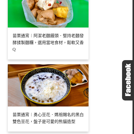
苗栗通宵︱阿潔老麵饅頭．堅持老麵發
酵揉製麵糰，選用當地食材，鬆軟又香
Q
苗栗通宵︱勇心豆花．媽祖賜名的黑白
雙色豆花，盤子是可愛的熊貓造型