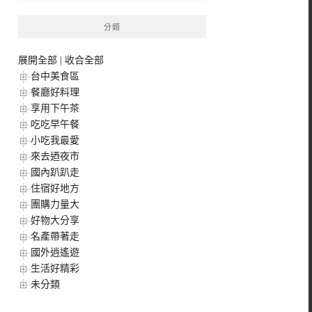
分類
展開全部
|
收合全部
台中美食區
餐廳好料理
享用下午茶
吃吃早午餐
小吃我最愛
來去迺夜市
國內趴趴走
住宿好地方
團購力量大
好物大分享
名產帶著走
國外逍遙遊
生活好精彩
未分類