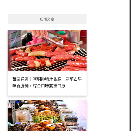
字:
近期文章
苗栗通宵︱阿明師噴汁香腸．廟前古早
味香腸攤，綜合口味雙重口感