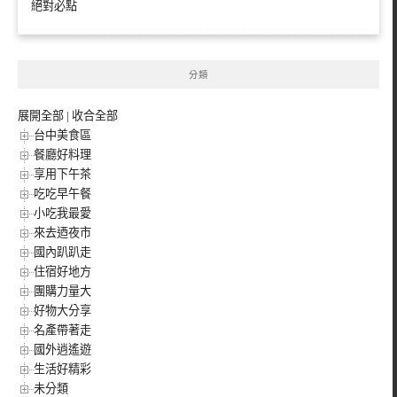
絕對必點
分類
展開全部
|
收合全部
台中美食區
餐廳好料理
享用下午茶
吃吃早午餐
小吃我最愛
來去迺夜市
國內趴趴走
住宿好地方
團購力量大
好物大分享
名產帶著走
國外逍遙遊
生活好精彩
未分類