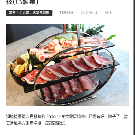
擇(已歇業)
鍋物 / 小火鍋 / 火鍋吃到飽
TERESA
2018-06-11
0
知道這家從沙鹿發跡的『Yü’s 宇良食健康鍋物』已經有好一陣子了，當
它進駐平方米商場後一度躍躍欲試…