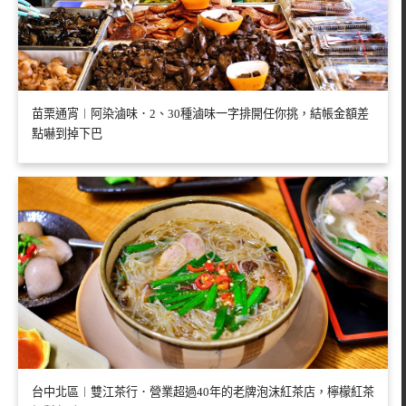
苗栗通宵︱阿染滷味．2、30種滷味一字排開任你挑，結帳金額差
點嚇到掉下巴
台中北區︱雙江茶行．營業超過40年的老牌泡沫紅茶店，檸檬紅茶