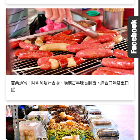
苗栗通宵︱阿明師噴汁香腸．廟前古早味香腸攤，綜合口味雙重口
感