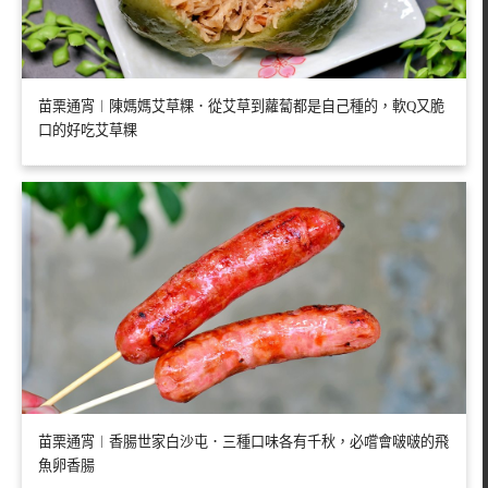
苗栗通宵︱陳媽媽艾草粿．從艾草到蘿蔔都是自己種的，軟Q又脆
口的好吃艾草粿
苗栗通宵︱香腸世家白沙屯．三種口味各有千秋，必嚐會啵啵的飛
魚卵香腸