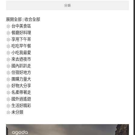
分類
展開全部
|
收合全部
台中美食區
餐廳好料理
享用下午茶
吃吃早午餐
小吃我最愛
來去迺夜市
國內趴趴走
住宿好地方
團購力量大
好物大分享
名產帶著走
國外逍遙遊
生活好精彩
未分類