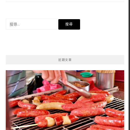
搜
尋
關
鍵
字:
近期文章