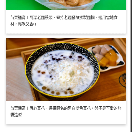
苗栗通宵︱阿潔老麵饅頭．堅持老麵發酵揉製麵糰，選用當地食
材，鬆軟又香Q
苗栗通宵︱勇心豆花．媽祖賜名的黑白雙色豆花，盤子是可愛的熊
貓造型