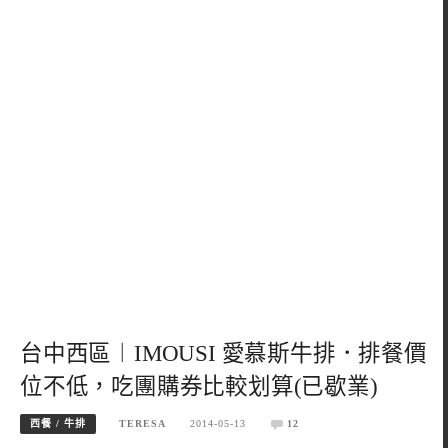
台中西區︱IMOUSI 愛慕斯牛排．排餐價
位不低，吃團購券比較划算(已歇業)
西餐 / 牛排
TERESA
2014-05-13
12