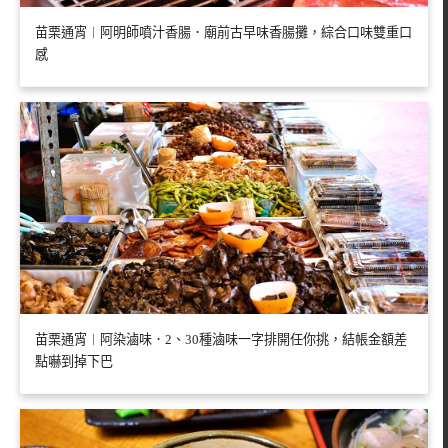
苗栗通宵︱阿明師噴汁香腸．廟前古早味香腸攤，綜合口味雙重口
感
苗栗通宵︱阿染滷味．2、30種滷味一字排開任你挑，結帳金額差
點嚇到掉下巴