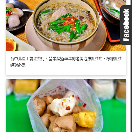
台中北區︱雙江茶行．營業超過40年的老牌泡沫紅茶店，檸檬紅茶
絕對必點