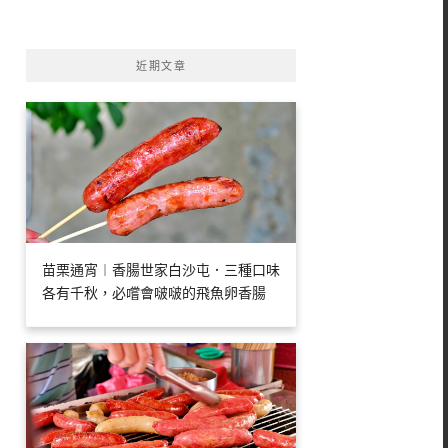
字:
近期文章
苗栗通宵︱香腸世家白沙屯．三種口味
各有千秋，必嚐會啵啵的飛魚卵香腸