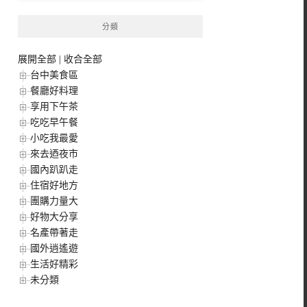
分類
展開全部
|
收合全部
台中美食區
餐廳好料理
享用下午茶
吃吃早午餐
小吃我最愛
來去迺夜市
國內趴趴走
住宿好地方
團購力量大
好物大分享
名產帶著走
國外逍遙遊
生活好精彩
未分類