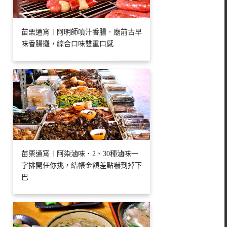
苗栗通宵︱阿明師噴汁香腸．廟前古早
味香腸攤，綜合口味雙重口感
苗栗通宵︱阿染滷味．2、30種滷味一
字排開任你挑，結帳金額差點嚇到掉下
巴