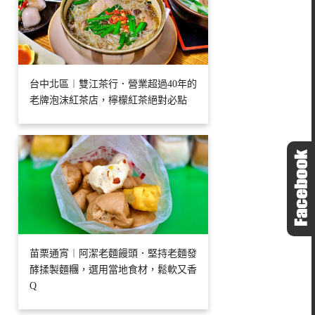
台中北區︱雙江茶行．營業超過40年的
老牌泡沫紅茶店，檸檬紅茶絕對必點
苗栗通宵︱阿潔老麵饅頭．堅持老麵發
酵揉製麵糰，選用當地食材，鬆軟又香
Q