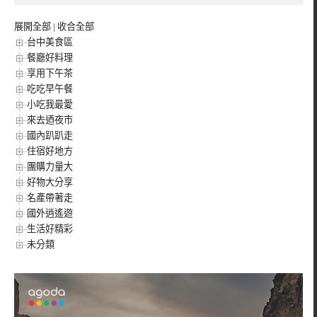
展開全部
|
收合全部
台中美食區
餐廳好料理
享用下午茶
吃吃早午餐
小吃我最愛
來去迺夜市
國內趴趴走
住宿好地方
團購力量大
好物大分享
名產帶著走
國外逍遙遊
生活好精彩
未分類