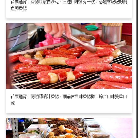
苗栗通宵︱香腸世家白沙屯．三種口味各有千秋，必嚐會啵啵的飛
魚卵香腸
苗栗通宵︱阿明師噴汁香腸．廟前古早味香腸攤，綜合口味雙重口
感