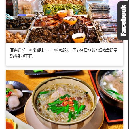
苗栗通宵︱阿染滷味．2、30種滷味一字排開任你挑，結帳金額差
點嚇到掉下巴