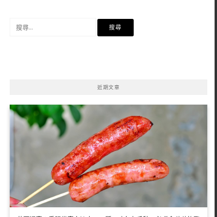
搜
尋
關
鍵
字:
近期文章