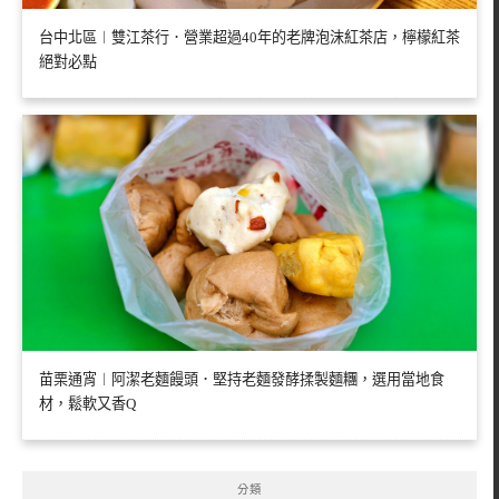
台中北區︱雙江茶行．營業超過40年的老牌泡沫紅茶店，檸檬紅茶
絕對必點
苗栗通宵︱阿潔老麵饅頭．堅持老麵發酵揉製麵糰，選用當地食
材，鬆軟又香Q
分類