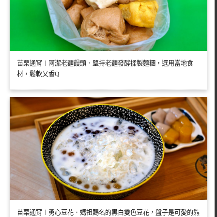
苗栗通宵︱阿潔老麵饅頭．堅持老麵發酵揉製麵糰，選用當地食
材，鬆軟又香Q
苗栗通宵︱勇心豆花．媽祖賜名的黑白雙色豆花，盤子是可愛的熊