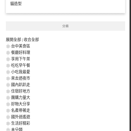
貓造型
分類
展開全部
|
收合全部
台中美食區
餐廳好料理
享用下午茶
吃吃早午餐
小吃我最愛
來去迺夜市
國內趴趴走
住宿好地方
團購力量大
好物大分享
名產帶著走
國外逍遙遊
生活好精彩
未分類