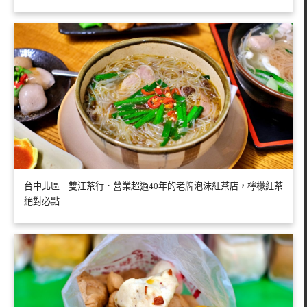
台中北區︱雙江茶行．營業超過40年的老牌泡沫紅茶店，檸檬紅茶
絕對必點