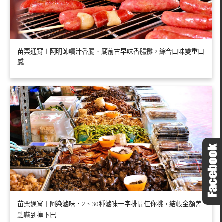
苗栗通宵︱阿明師噴汁香腸．廟前古早味香腸攤，綜合口味雙重口
感
苗栗通宵︱阿染滷味．2、30種滷味一字排開任你挑，結帳金額差
點嚇到掉下巴