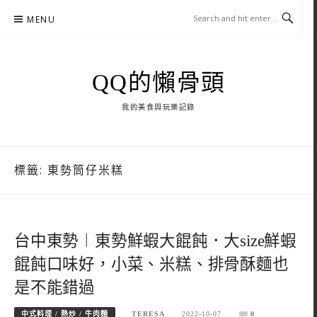
Skip
MENU
to
content
QQ的懶骨頭
我的美食與玩樂記錄
標籤:
東勢筒仔米糕
台中東勢︱東勢鮮蝦大餛飩．大size鮮蝦
餛飩口味好，小菜、米糕、排骨酥麵也
是不能錯過
中式料理 / 熱炒 / 牛肉麵
TERESA
2022-10-07
0