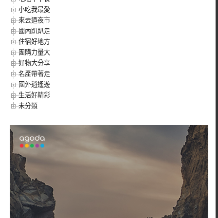
小吃我最愛
來去迺夜市
國內趴趴走
住宿好地方
團購力量大
好物大分享
名產帶著走
國外逍遙遊
生活好精彩
未分類