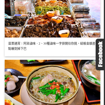
苗栗通宵︱阿染滷味．2、30種滷味一字排開任你挑，結帳金額差
點嚇到掉下巴