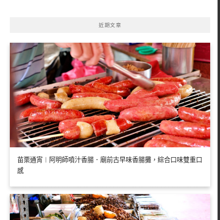
字:
近期文章
苗栗通宵︱阿明師噴汁香腸．廟前古早味香腸攤，綜合口味雙重口
感