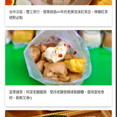
台中北區︱雙江茶行．營業超過40年的老牌泡沫紅茶店，檸檬紅茶
絕對必點
苗栗通宵︱阿潔老麵饅頭．堅持老麵發酵揉製麵糰，選用當地食
材，鬆軟又香Q