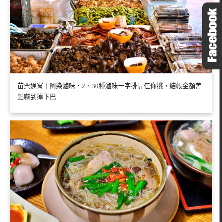
苗栗通宵︱阿染滷味．2、30種滷味一字排開任你挑，結帳金額差
點嚇到掉下巴