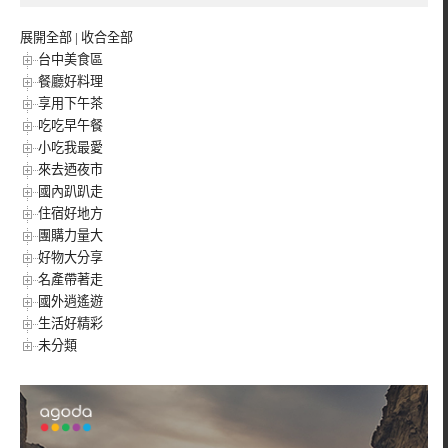
展開全部
|
收合全部
台中美食區
餐廳好料理
享用下午茶
吃吃早午餐
小吃我最愛
來去迺夜市
國內趴趴走
住宿好地方
團購力量大
好物大分享
名產帶著走
國外逍遙遊
生活好精彩
未分類