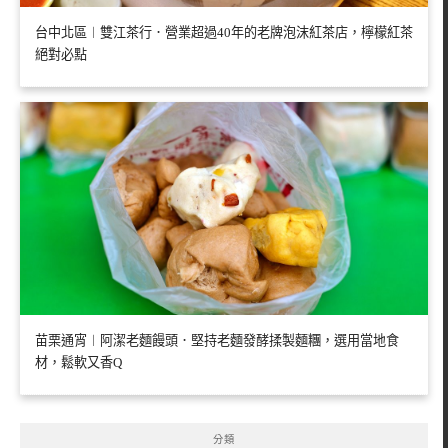
台中北區︱雙江茶行．營業超過40年的老牌泡沫紅茶店，檸檬紅茶
絕對必點
苗栗通宵︱阿潔老麵饅頭．堅持老麵發酵揉製麵糰，選用當地食
材，鬆軟又香Q
分類