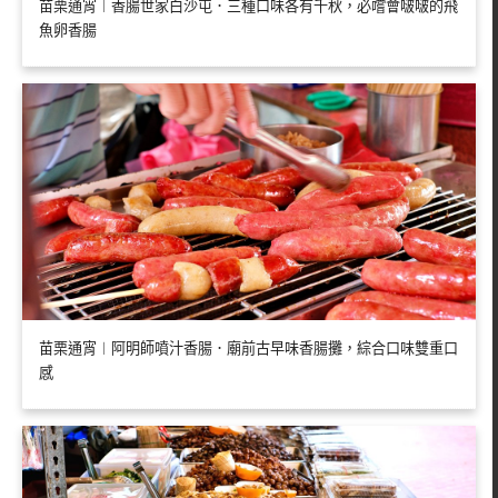
苗栗通宵︱香腸世家白沙屯．三種口味各有千秋，必嚐會啵啵的飛
魚卵香腸
苗栗通宵︱阿明師噴汁香腸．廟前古早味香腸攤，綜合口味雙重口
感