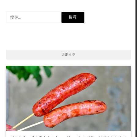
搜
尋
關
鍵
字:
近期文章