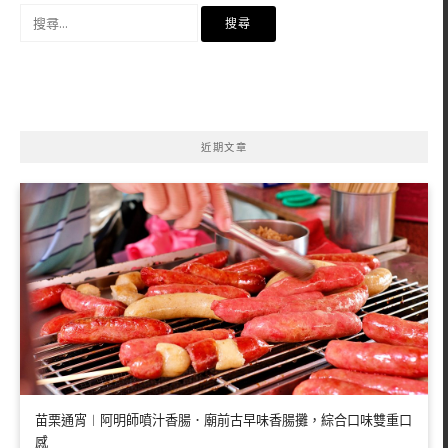
搜
尋
關
鍵
字:
近期文章
苗栗通宵︱阿明師噴汁香腸．廟前古早味香腸攤，綜合口味雙重口
感