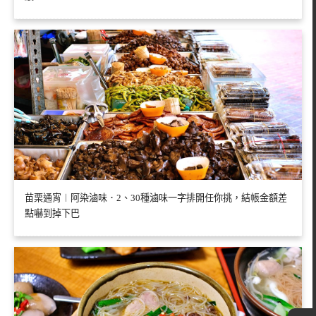
苗栗通宵︱阿染滷味．2、30種滷味一字排開任你挑，結帳金額差
點嚇到掉下巴