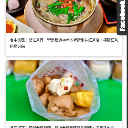
台中北區︱雙江茶行．營業超過40年的老牌泡沫紅茶店，檸檬紅茶
絕對必點