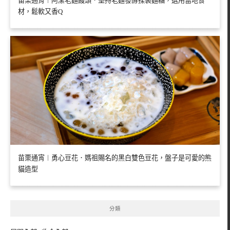
苗栗通宵︱阿潔老麵饅頭．堅持老麵發酵揉製麵糰，選用當地食
材，鬆軟又香Q
苗栗通宵︱勇心豆花．媽祖賜名的黑白雙色豆花，盤子是可愛的熊
貓造型
分類