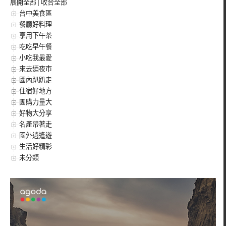
展開全部
|
收合全部
台中美食區
餐廳好料理
享用下午茶
吃吃早午餐
小吃我最愛
來去迺夜市
國內趴趴走
住宿好地方
團購力量大
好物大分享
名產帶著走
國外逍遙遊
生活好精彩
未分類