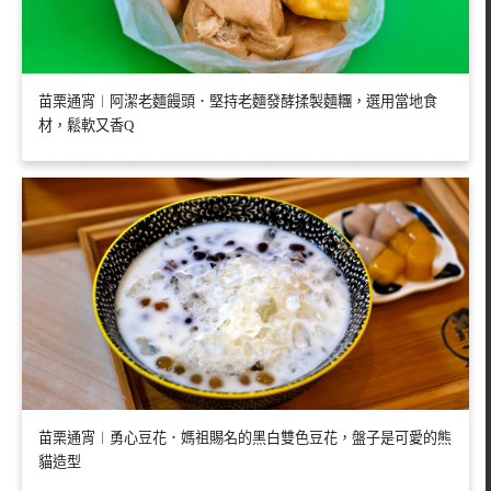
苗栗通宵︱阿潔老麵饅頭．堅持老麵發酵揉製麵糰，選用當地食
材，鬆軟又香Q
苗栗通宵︱勇心豆花．媽祖賜名的黑白雙色豆花，盤子是可愛的熊
貓造型