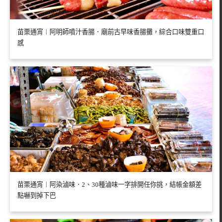
苗栗通宵︱阿明師噴汁香腸．廟前古早味香腸攤，綜合口味雙重口
感
苗栗通宵︱阿染滷味．2、30種滷味一字排開任你挑，結帳金額差
點嚇到掉下巴