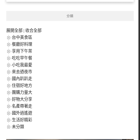
分類
展開全部
|
收合全部
台中美食區
餐廳好料理
享用下午茶
吃吃早午餐
小吃我最愛
來去迺夜市
國內趴趴走
住宿好地方
團購力量大
好物大分享
名產帶著走
國外逍遙遊
生活好精彩
未分類