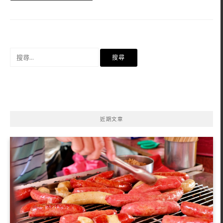
搜
尋
關
鍵
字:
近期文章