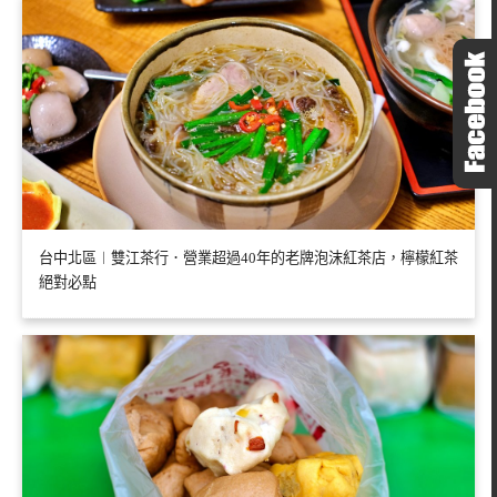
台中北區︱雙江茶行．營業超過40年的老牌泡沫紅茶店，檸檬紅茶
絕對必點