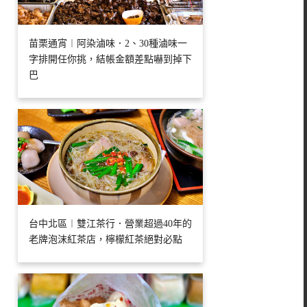
苗栗通宵︱阿染滷味．2、30種滷味一
字排開任你挑，結帳金額差點嚇到掉下
巴
台中北區︱雙江茶行．營業超過40年的
老牌泡沫紅茶店，檸檬紅茶絕對必點