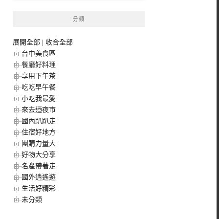
分類
展開全部
|
收合全部
台中美食區
餐廳好料理
享用下午茶
吃吃早午餐
小吃我最愛
來去迺夜市
國內趴趴走
住宿好地方
團購力量大
好物大分享
名產帶著走
國外逍遙遊
生活好精彩
未分類