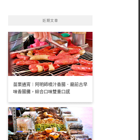
字:
近期文章
苗栗通宵︱阿明師噴汁香腸．廟前古早
味香腸攤，綜合口味雙重口感