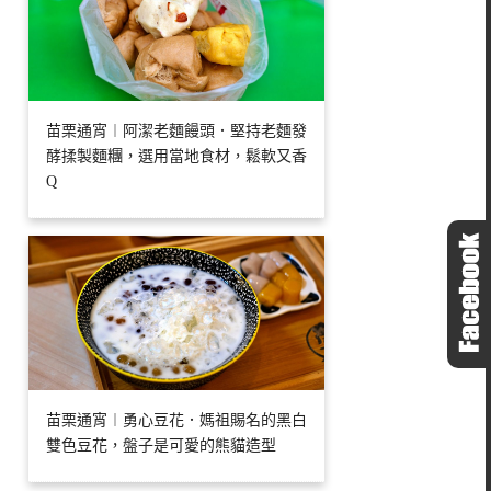
苗栗通宵︱阿潔老麵饅頭．堅持老麵發
酵揉製麵糰，選用當地食材，鬆軟又香
Q
苗栗通宵︱勇心豆花．媽祖賜名的黑白
雙色豆花，盤子是可愛的熊貓造型