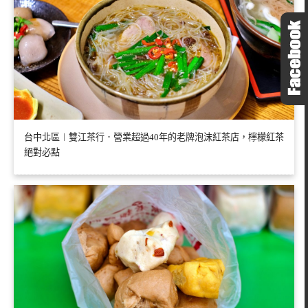
台中北區︱雙江茶行．營業超過40年的老牌泡沫紅茶店，檸檬紅茶
絕對必點