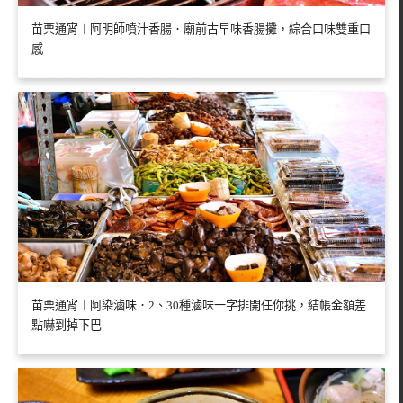
苗栗通宵︱阿明師噴汁香腸．廟前古早味香腸攤，綜合口味雙重口
感
苗栗通宵︱阿染滷味．2、30種滷味一字排開任你挑，結帳金額差
點嚇到掉下巴