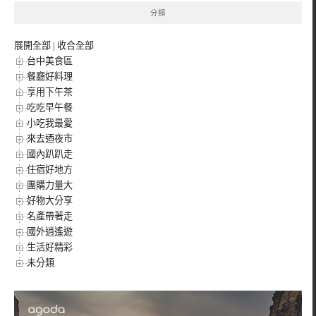
分類
展開全部
|
收合全部
台中美食區
餐廳好料理
享用下午茶
吃吃早午餐
小吃我最愛
來去迺夜市
國內趴趴走
住宿好地方
團購力量大
好物大分享
名產帶著走
國外逍遙遊
生活好精彩
未分類