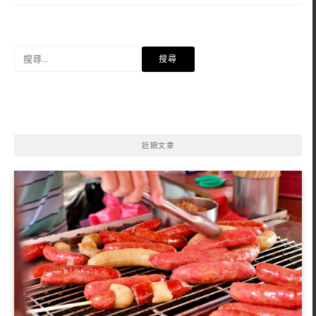
搜
尋
關
鍵
字:
近期文章