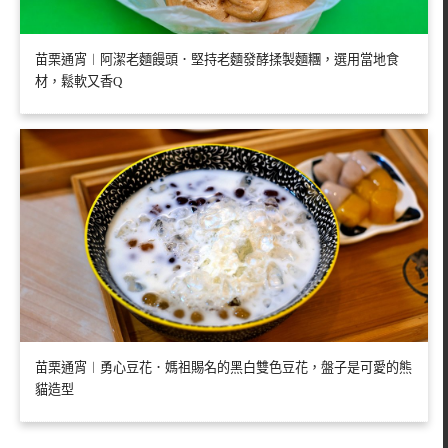
苗栗通宵︱阿潔老麵饅頭．堅持老麵發酵揉製麵糰，選用當地食
材，鬆軟又香Q
苗栗通宵︱勇心豆花．媽祖賜名的黑白雙色豆花，盤子是可愛的熊
貓造型