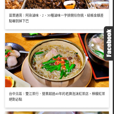
苗栗通宵︱阿染滷味．2、30種滷味一字排開任你挑，結帳金額差
點嚇到掉下巴
台中北區︱雙江茶行．營業超過40年的老牌泡沫紅茶店，檸檬紅茶
絕對必點