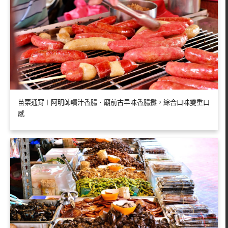
苗栗通宵︱阿明師噴汁香腸．廟前古早味香腸攤，綜合口味雙重口
感