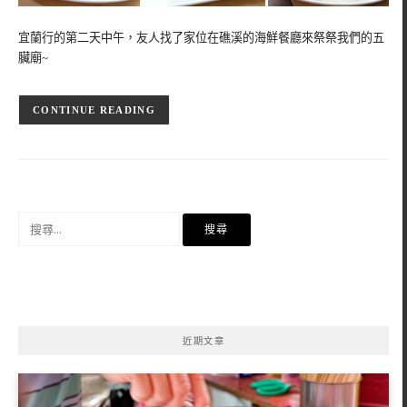
宜蘭行的第二天中午，友人找了家位在礁溪的海鮮餐廳來祭祭我們的五
臟廟~
CONTINUE READING
搜
尋
關
鍵
字:
近期文章