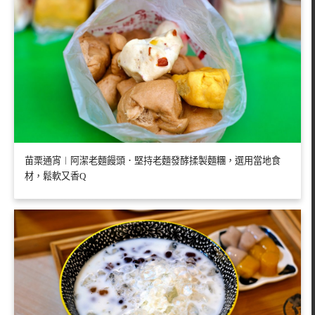
苗栗通宵︱阿潔老麵饅頭．堅持老麵發酵揉製麵糰，選用當地食
材，鬆軟又香Q