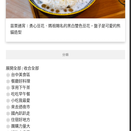
苗栗通宵︱勇心豆花．媽祖賜名的黑白雙色豆花，盤子是可愛的熊
貓造型
分類
展開全部
|
收合全部
台中美食區
餐廳好料理
享用下午茶
吃吃早午餐
小吃我最愛
來去迺夜市
國內趴趴走
住宿好地方
團購力量大