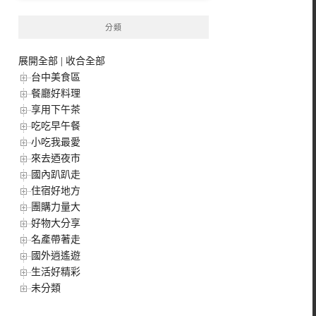
分類
展開全部
|
收合全部
台中美食區
餐廳好料理
享用下午茶
吃吃早午餐
小吃我最愛
來去迺夜市
國內趴趴走
住宿好地方
團購力量大
好物大分享
名產帶著走
國外逍遙遊
生活好精彩
未分類