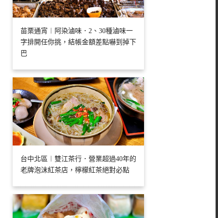
苗栗通宵︱阿染滷味．2、30種滷味一
字排開任你挑，結帳金額差點嚇到掉下
巴
台中北區︱雙江茶行．營業超過40年的
老牌泡沫紅茶店，檸檬紅茶絕對必點