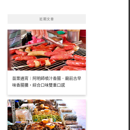
字:
近期文章
苗栗通宵︱阿明師噴汁香腸．廟前古早
味香腸攤，綜合口味雙重口感