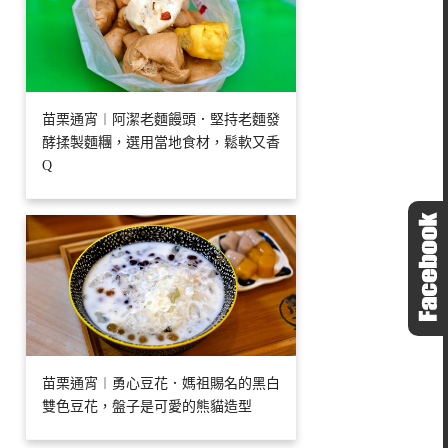
苗栗通宵︱阿潔老麵饅頭．堅持老麵發
酵揉製麵糰，選用當地食材，鬆軟又香
Q
苗栗通宵︱勇心豆花．媽祖賜名的黑白
雙色豆花，盤子是可愛的熊貓造型