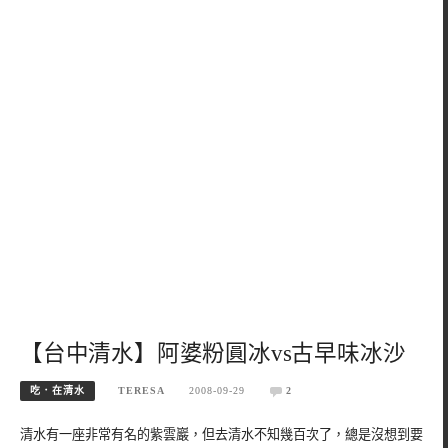
【台中清水】阿婆粉圓冰vs古早味冰沙
吃．在清水
TERESA
2008-09-29
2
清水有一座非常有名的紫雲巖，但去清水不知幾百次了，總是沒想到要