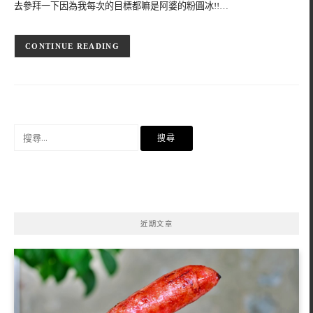
去參拜一下因為我每次的目標都嘛是阿婆的粉圓冰!!…
CONTINUE READING
搜
尋
關
鍵
字:
近期文章