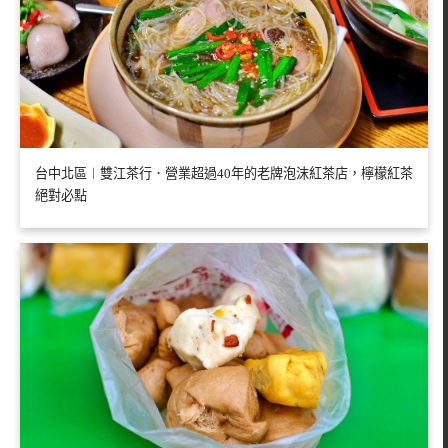
台中北區︱雙江茶行．營業超過40年的老牌泡沫紅茶店，檸檬紅茶
絕對必點