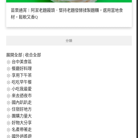
苗栗通宵︱阿潔老麵饅頭．堅持老麵發酵揉製麵糰，選用當地食
材，鬆軟又香Q
分類
展開全部
|
收合全部
台中美食區
餐廳好料理
享用下午茶
吃吃早午餐
小吃我最愛
來去迺夜市
國內趴趴走
住宿好地方
團購力量大
好物大分享
名產帶著走
國外逍遙遊