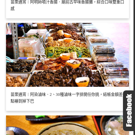
苗栗通宵︱阿明師噴汁香腸．廟前古早味香腸攤，綜合口味雙重口
感
苗栗通宵︱阿染滷味．2、30種滷味一字排開任你挑，結帳金額差
點嚇到掉下巴