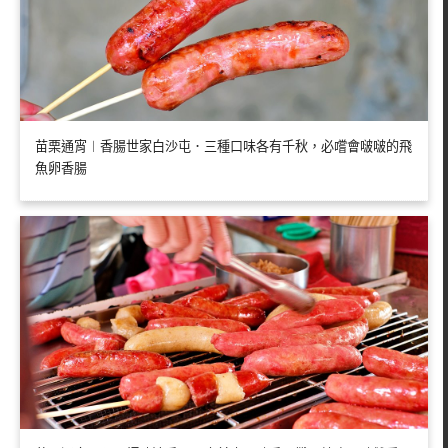
苗栗通宵︱香腸世家白沙屯．三種口味各有千秋，必嚐會啵啵的飛
魚卵香腸