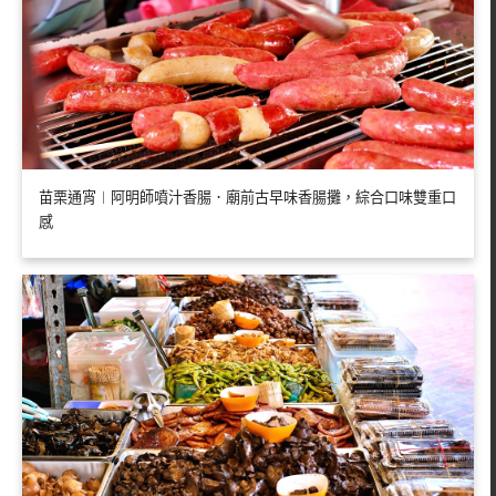
苗栗通宵︱阿明師噴汁香腸．廟前古早味香腸攤，綜合口味雙重口
感