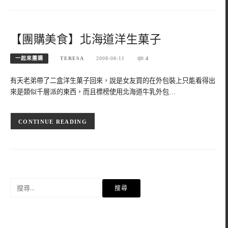
【團購美食】北海道洋生菓子
一起來團購
TERESA
2008-08-11
4
有天老弟帶了二盒洋生菓子回來，說是女友買的在外包裝上只能看得出
來是類似千層派的東西，而且標榜使用北海道牛乳外包…
CONTINUE READING
搜
尋
關
鍵
字: