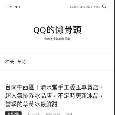
Skip
MENU
to
content
QQ的懶骨頭
我的美食與玩樂記錄
標籤:
草莓
台南中西區︱清水堂手工愛玉專賣店．
超人氣排隊冰品店，不定時更新冰品，
當季的草莓冰最鮮甜
台南小吃
TERESA
2022-03-29
0