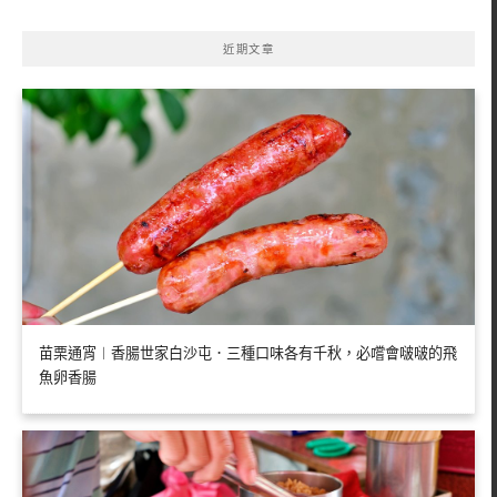
近期文章
苗栗通宵︱香腸世家白沙屯．三種口味各有千秋，必嚐會啵啵的飛
魚卵香腸