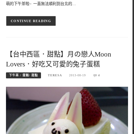
萌的下午茶啦~ 一直無法順利到台北的…
CONTINUE READING
【台中西區．甜點】月の戀人Moon
Lovers．好吃又可愛的兔子蛋糕
下午茶 / 蛋糕/ 甜點
TERESA
2013-08-19
4