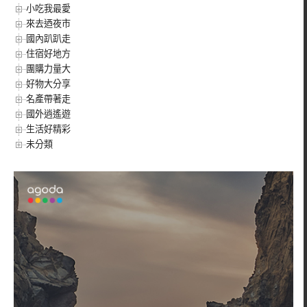
小吃我最愛
來去迺夜市
國內趴趴走
住宿好地方
團購力量大
好物大分享
名產帶著走
國外逍遙遊
生活好精彩
未分類