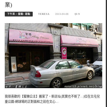
業)
下午茶 / 蛋糕/ 甜點
TERESA
2013-04-08
9
我很喜歡的【蜜糖公主】搬家了，新店址(其實也不新了…)位在北屯兒
童公園-網球場的正對面和之前在文心…