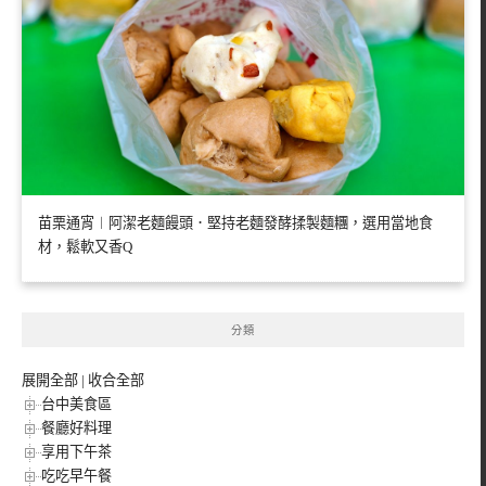
苗栗通宵︱阿潔老麵饅頭．堅持老麵發酵揉製麵糰，選用當地食
材，鬆軟又香Q
分類
展開全部
|
收合全部
台中美食區
餐廳好料理
享用下午茶
吃吃早午餐