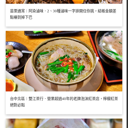
苗栗通宵︱阿染滷味．2、30種滷味一字排開任你挑，結帳金額差
點嚇到掉下巴
台中北區︱雙江茶行．營業超過40年的老牌泡沫紅茶店，檸檬紅茶
絕對必點