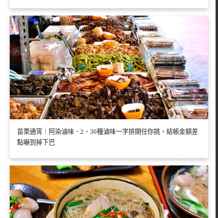
苗栗通宵︱阿染滷味．2、30種滷味一字排開任你挑，結帳金額差
點嚇到掉下巴