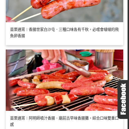
苗栗通宵︱香腸世家白沙屯．三種口味各有千秋，必嚐會啵啵的飛
魚卵香腸
苗栗通宵︱阿明師噴汁香腸．廟前古早味香腸攤，綜合口味雙重口
感