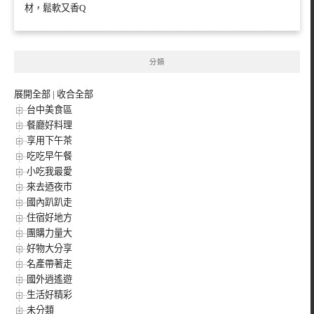
材，鬆軟又香Q
分類
展開全部
|
收合全部
台中美食區
餐廳好料理
享用下午茶
吃吃早午餐
小吃我最愛
來去迺夜市
國內趴趴走
住宿好地方
團購力量大
好物大分享
名產帶著走
國外逍遙遊
生活好精彩
未分類