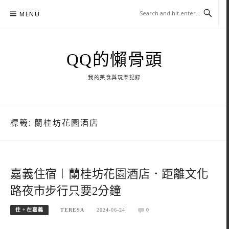
Skip
MENU
to
content
QQ的懶骨頭
我的美食與玩樂記錄
標籤:
蘭桂坊花園酒店
嘉義住宿︱蘭桂坊花園酒店．距離文化
路夜市步行只要2分鐘
住。在嘉義
TERESA
2024-06-24
0