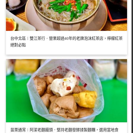
台中北區︱雙江茶行．營業超過40年的老牌泡沫紅茶店，檸檬紅茶
絕對必點
苗栗通宵︱阿潔老麵饅頭．堅持老麵發酵揉製麵糰，選用當地食