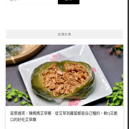
尋
關
鍵
字:
近期文章
苗栗通宵︱陳媽媽艾草粿．從艾草到蘿蔔都是自己種的，軟Q又脆
口的好吃艾草粿