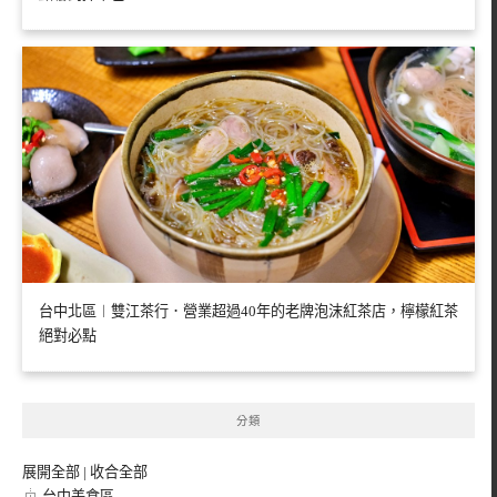
台中北區︱雙江茶行．營業超過40年的老牌泡沫紅茶店，檸檬紅茶
絕對必點
分類
展開全部
|
收合全部
台中美食區