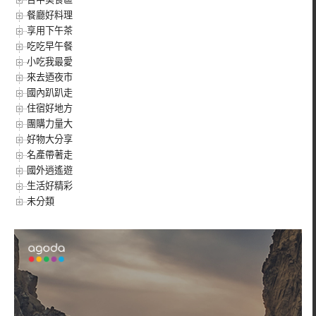
餐廳好料理
享用下午茶
吃吃早午餐
小吃我最愛
來去迺夜市
國內趴趴走
住宿好地方
團購力量大
好物大分享
名產帶著走
國外逍遙遊
生活好精彩
未分類