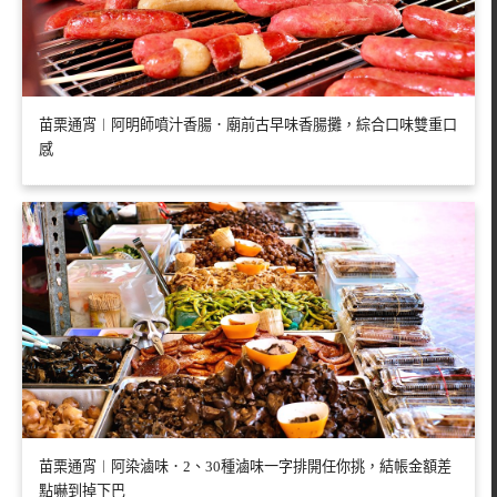
苗栗通宵︱阿明師噴汁香腸．廟前古早味香腸攤，綜合口味雙重口
感
苗栗通宵︱阿染滷味．2、30種滷味一字排開任你挑，結帳金額差
點嚇到掉下巴