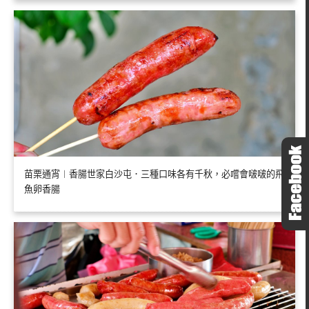
苗栗通宵︱香腸世家白沙屯．三種口味各有千秋，必嚐會啵啵的飛
魚卵香腸