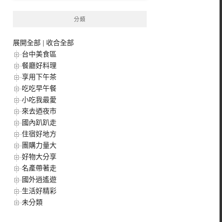
分類
展開全部
|
收合全部
台中美食區
餐廳好料理
享用下午茶
吃吃早午餐
小吃我最愛
來去迺夜市
國內趴趴走
住宿好地方
團購力量大
好物大分享
名產帶著走
國外逍遙遊
生活好精彩
未分類