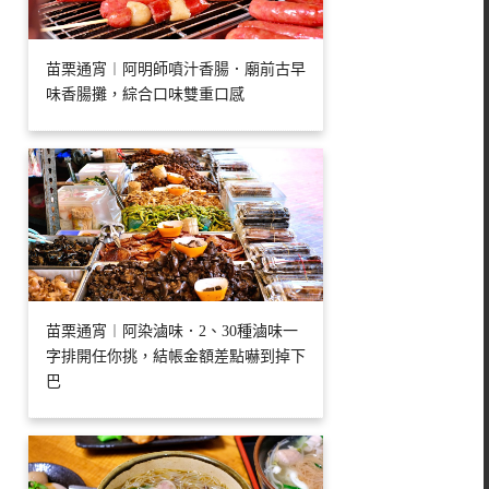
苗栗通宵︱阿明師噴汁香腸．廟前古早
味香腸攤，綜合口味雙重口感
苗栗通宵︱阿染滷味．2、30種滷味一
字排開任你挑，結帳金額差點嚇到掉下
巴