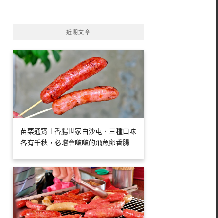
字:
近期文章
苗栗通宵︱香腸世家白沙屯．三種口味
各有千秋，必嚐會啵啵的飛魚卵香腸