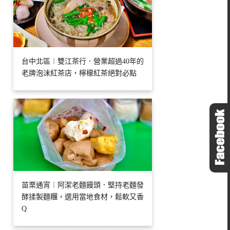
台中北區︱雙江茶行．營業超過40年的
老牌泡沫紅茶店，檸檬紅茶絕對必點
苗栗通宵︱阿潔老麵饅頭．堅持老麵發
酵揉製麵糰，選用當地食材，鬆軟又香
Q