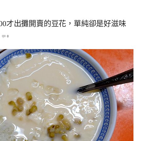
:00才出攤開賣的豆花，單純卻是好滋味
0