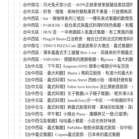
台中南屯︱月光兔天堂小店．AVPN正統拿坡里披薩協會認證的純
台中北區︱好食．慢慢．美味的餐點重質不重量，只是價格高了
台中西區︱Isit．做咖啡系列三號店，一樓有美式餐廳的歡樂氛
台中西區︱P+HOUSE，結合美式與義式料理的特色餐廳，有獨家
台中北區︱HUN 混．一中商圈超人氣義式餐廳，有工業風的復
台中西區︱Ping18 Bistro日法輕食．融合日式和法式的輕食料
台中南屯︱TINO`S PIZZA Cafe 提諾皮斯＠大墩店．義
台中西區︱薄多義義式手工披薩 Bite 2 eat．高雄來的平價
台中西區︱VAPiANO．德國來的連鎖餐廳，有pizza、義大利
【台中北區．下午茶】Emperor lOVE 御奉小餐館＠中友百貨
【台中西區．義大利麵】Maria`s 瑪莉亞廚房．有湯汁的義大
【台中西區．義式料理】Siena Street 西納小街．環境舒適
【台中北區．義式料理】Fabre love kitchen 法比樂創意
【台中西屯．義式料理】叉子餐廳(ㄨ子親子餐廳)．輕井澤火鍋
【台中北區．義式料理】Jane&Tony＠一中店．一中商圈的平價
【台中北屯．義式料理】夠義式創意料理．美味的松阪豬，真的
【台中西屯．早午餐】小陽台 Plaza．團購券又一發(已歇業)
【台中西屯區餐廳】咕咕義小餐館．小店也有好味道
【台中西區．義式餐廳】PaPaMio 帕帕米歐義式廚房．存中街義
【台中義式餐廳】Copain義式廚房．日本來的義式餐廳