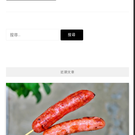
搜
尋
關
鍵
字:
近期文章