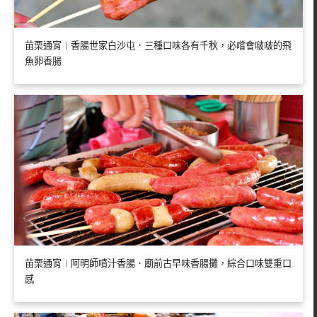
苗栗通宵︱香腸世家白沙屯．三種口味各有千秋，必嚐會啵啵的飛
魚卵香腸
苗栗通宵︱阿明師噴汁香腸．廟前古早味香腸攤，綜合口味雙重口
感