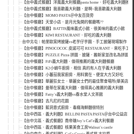
【台中義式餐廳】洋風義大利餐廳pasta home．好吃義大利麵推薦
【台中義式餐廳】我喜歡義大利麵．是啊~我喜歡義大利麵
【台中餐廳】MOMO PASTA＠中友百貨旁
【台中餐廳】天堂小店．是月光兔開的餐廳嗎??
【台中義式餐廳】BATTIS風味義式小館．很美味的義式小館
【台中餐廳】KIWI RESTAURANT．好吃的義大利麵
台中北屯︱帕里歐窯烤披薩vs老芋仔芋圓．手工披薩現場製作
【台中餐廳】PINOCOCOC 皮諾可可 RESTAURANT．來吃手工
【台中餐廳】PUZZLE Pizza 拼圖．披薩．搬新家並改名為拼圖食
【台中餐廳】FiFi義大利麵．值得推薦的義大利麵餐廳
【台中餐廳】K2小蝸牛廚房．相信 真的有人在乎義大利麵
【台中餐廳】小蕃茄我家廚房．用料實在、便宜大方又好吃
【台中餐廳】華麗狂女士．華麗女士們的最佳聚會場所(華美店結束
【台中餐廳】曼蒂在家義大利麵．值得真心推薦的義大利麵
【台中餐廳】Fatty`s義大利麵vs春水堂人文茶館
【台中餐廳】吉凡尼的花園
【台中餐廳】藍洞意式廚房．毒癮海鮮麵很特別
【台中西區．義大利麵】BELLINI PASTA PASTA＠台中公益店
【台中北區．義式餐廳】喬帝瑭Joy`s Caf`e義大利餐廳
【台中西區．義式餐廳】核果美食工房Walnut`s castle
【台中南屯．義式料理】Caf`e Grazie 義式屋 古拉爵