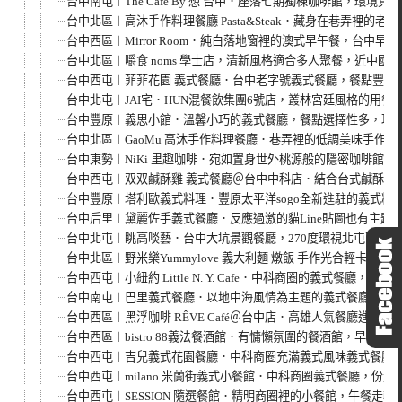
台中南屯︱The Café By 想 台中．座落七期獨棟咖啡館，環
台中北區︱高沐手作料理餐廳 Pasta&Steak．藏身在巷弄裡的
台中西區︱Mirror Room．純白落地窗裡的澳式早午餐，台中早
台中北區︱嚼食 noms 學士店，清新風格適合多人聚餐，近中國
台中西屯︱菲菲花園 義式餐廳．台中老字號義式餐廳，餐點豐富
台中北屯︱JAI宅．HUN混餐飲集團6號店，叢林宮廷風格的用
台中豐原︱義思小館．溫馨小巧的義式餐廳，餐點選擇性多，現
台中北區︱GaoMu 高沐手作料理餐廳．巷弄裡的低調美味手作
台中東勢︱NiKi 里趣咖啡．宛如置身世外桃源般的隱密咖啡館
台中西屯︱双双鹹酥雞 義式餐廳＠台中中科店．結合台式鹹酥雞
台中豐原︱塔利歐義式料理．豐原太平洋sogo全新進駐的義式料
台中后里︱黛麗佐手義式餐廳．反應過激的貓Line貼圖也有主題餐廳
台中北屯︱眺高啖藝．台中大坑景觀餐廳，270度環視北屯區夜
台中北區︱野米樂Yummylove 義大利麵 燉飯 手作光合輕卡
台中西屯︱小紐約 Little N. Y. Cafe．中科商圈的義
台中南屯︱巴里義式餐廳．以地中海風情為主題的義式餐廳，餐點
台中西區︱黑浮咖啡 RÊVE Café＠台中店．高雄人氣餐廳進
台中西區︱bistro 88義法餐酒館．有慵懶氛圍的餐酒館，早餐還
台中西屯︱吉兒義式花園餐廳．中科商圈充滿義式風味義式餐廳
台中西屯︱milano 米蘭街義式小餐館．中科商圈義式餐廳，
台中西屯︱SESSION 隨選餐館．精明商圈裡的小餐館，午餐