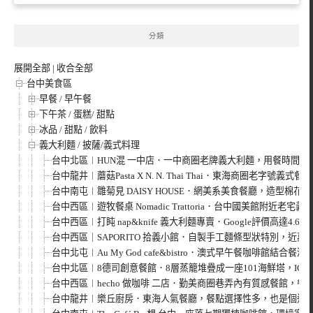
分類
展開全部
|
收合全部
台中美食區
早餐 / 早午餐
下午茶 / 蛋糕/ 甜點
冰品 / 甜點 / 飲料
義大利麵 / 披薩/義式料理
台中北區︱HUN混 一中店．一中商圈老牌義大利麵，用餐時間人
台中龍井︱蘑菇Pasta X N. N. Thai Thai．東海商圈老
台中南屯︱雛菊見 DAISY HOUSE．網美系美食餐廳，造型棉花
台中西區︱遊牧餐桌 Nomadic Trattoria．台中國美館附近老宅義
台中西區︱打盹 nap&knife 義大利麵專賣．Google評價高達4.
台中西區｜SAPORITO 拾義小館．自製手工麵條型狀特別，近萬
台中北屯︱Au My God cafe&bistro．澳式早午餐咖啡館結合
台中北區︱8德司創意餐館．8層蒸籠堆疊成一座101海鮮塔，IG
台中西區︱hecho 做咖啡 二店．勤美商圈巷弄內有質感餐館，餐
台中龍井︱樂丘廚房．東海人氣餐廳，餐點選擇性多，也是個適