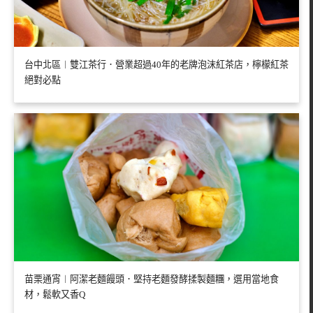
台中北區︱雙江茶行．營業超過40年的老牌泡沫紅茶店，檸檬紅茶
絕對必點
苗栗通宵︱阿潔老麵饅頭．堅持老麵發酵揉製麵糰，選用當地食
材，鬆軟又香Q