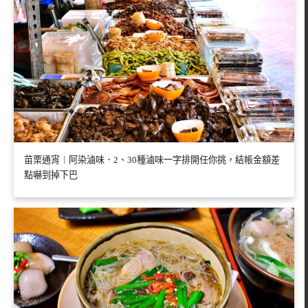
苗栗通宵︱阿染滷味．2、30種滷味一字排開任你挑，結帳金額差
點嚇到掉下巴