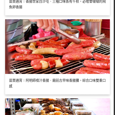
苗栗通宵︱香腸世家白沙屯．三種口味各有千秋，必嚐會啵啵的飛
魚卵香腸
苗栗通宵︱阿明師噴汁香腸．廟前古早味香腸攤，綜合口味雙重口
感