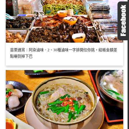
苗栗通宵︱阿染滷味．2、30種滷味一字排開任你挑，結帳金額差
點嚇到掉下巴