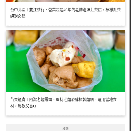
台中北區︱雙江茶行．營業超過40年的老牌泡沫紅茶店，檸檬紅茶
絕對必點
苗栗通宵︱阿潔老麵饅頭．堅持老麵發酵揉製麵糰，選用當地食
材，鬆軟又香Q
分類