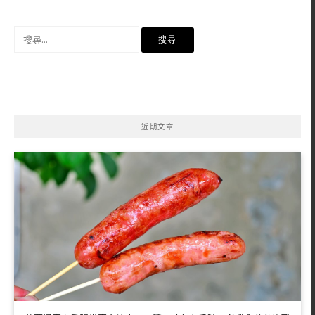
搜
尋
關
鍵
字:
近期文章