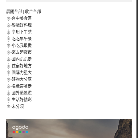
展開全部
|
收合全部
台中美食區
餐廳好料理
享用下午茶
吃吃早午餐
小吃我最愛
來去迺夜市
國內趴趴走
住宿好地方
團購力量大
好物大分享
名產帶著走
國外逍遙遊
生活好精彩
未分類