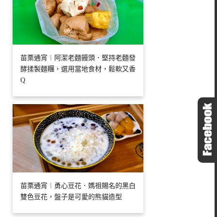
苗栗通宵︱阿潔老麵饅頭．堅持老麵發
酵揉製麵糰，選用當地食材，鬆軟又香
Q
苗栗通宵︱勇心豆花．媽祖賜名的黑白
雙色豆花，盤子是可愛的熊貓造型