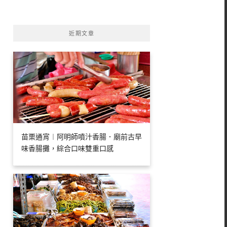
字:
近期文章
苗栗通宵︱阿明師噴汁香腸．廟前古早
味香腸攤，綜合口味雙重口感