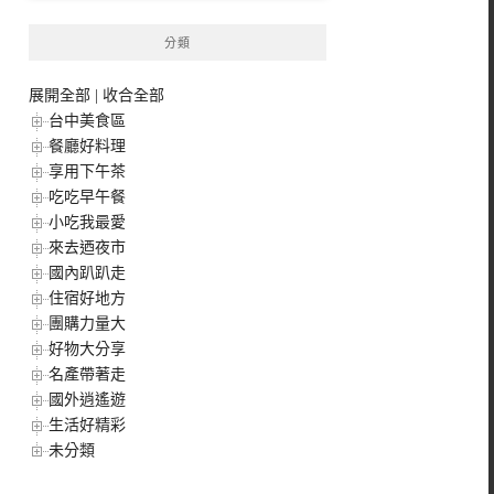
分類
展開全部
|
收合全部
台中美食區
餐廳好料理
享用下午茶
吃吃早午餐
小吃我最愛
來去迺夜市
國內趴趴走
住宿好地方
團購力量大
好物大分享
名產帶著走
國外逍遙遊
生活好精彩
未分類