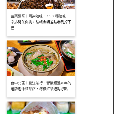
苗栗通宵︱阿染滷味．2、30種滷味一
字排開任你挑，結帳金額差點嚇到掉下
巴
台中北區︱雙江茶行．營業超過40年的
老牌泡沫紅茶店，檸檬紅茶絕對必點