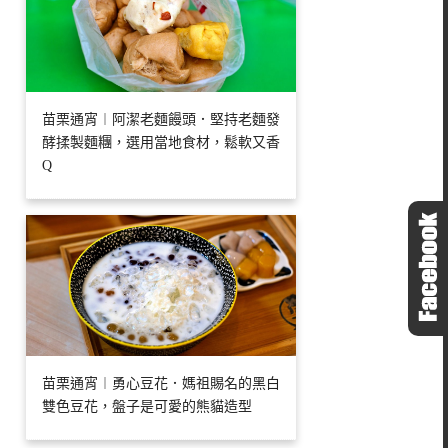
苗栗通宵︱阿潔老麵饅頭．堅持老麵發
酵揉製麵糰，選用當地食材，鬆軟又香
Q
苗栗通宵︱勇心豆花．媽祖賜名的黑白
雙色豆花，盤子是可愛的熊貓造型