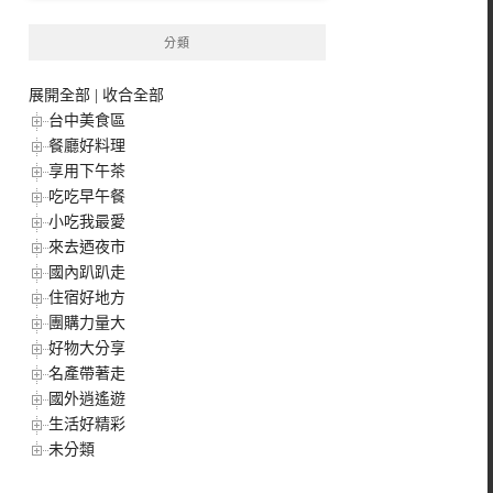
分類
展開全部
|
收合全部
台中美食區
餐廳好料理
享用下午茶
吃吃早午餐
小吃我最愛
來去迺夜市
國內趴趴走
住宿好地方
團購力量大
好物大分享
名產帶著走
國外逍遙遊
生活好精彩
未分類