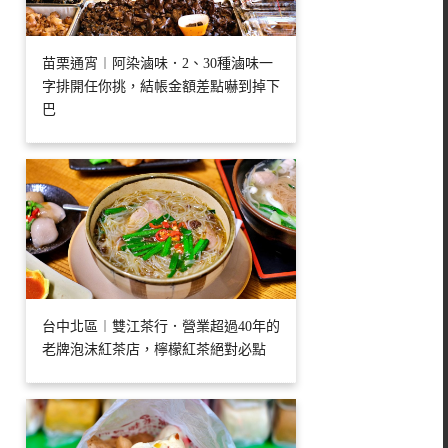
苗栗通宵︱阿染滷味．2、30種滷味一
字排開任你挑，結帳金額差點嚇到掉下
巴
台中北區︱雙江茶行．營業超過40年的
老牌泡沫紅茶店，檸檬紅茶絕對必點