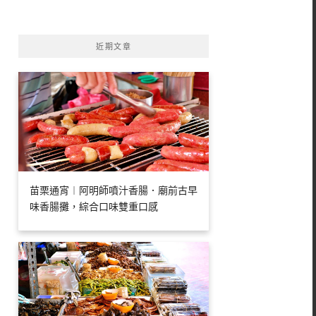
字:
近期文章
苗栗通宵︱阿明師噴汁香腸．廟前古早
味香腸攤，綜合口味雙重口感