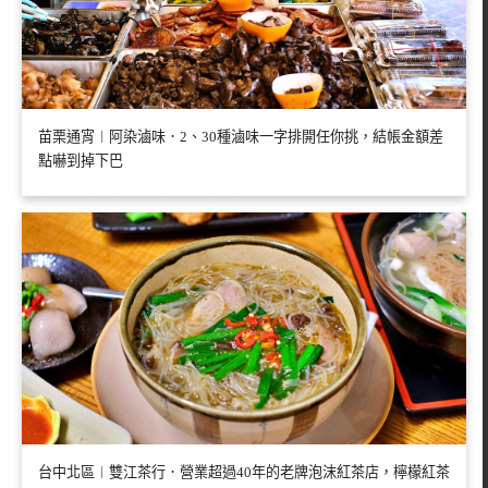
苗栗通宵︱阿染滷味．2、30種滷味一字排開任你挑，結帳金額差
點嚇到掉下巴
台中北區︱雙江茶行．營業超過40年的老牌泡沫紅茶店，檸檬紅茶