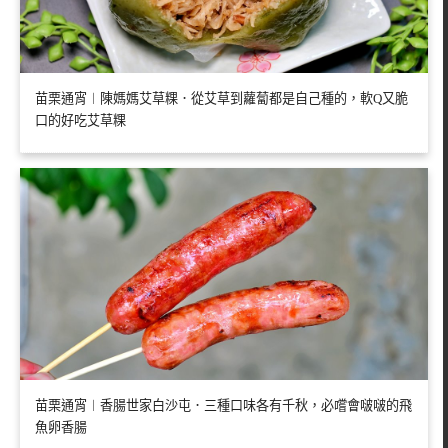
苗栗通宵︱陳媽媽艾草粿．從艾草到蘿蔔都是自己種的，軟Q又脆
口的好吃艾草粿
苗栗通宵︱香腸世家白沙屯．三種口味各有千秋，必嚐會啵啵的飛
魚卵香腸