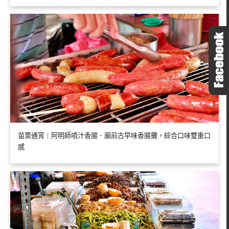
苗栗通宵︱阿明師噴汁香腸．廟前古早味香腸攤，綜合口味雙重口
感