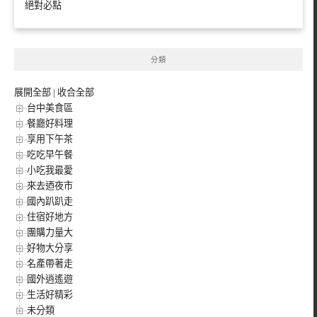
絕對必點
分類
展開全部
|
收合全部
台中美食區
餐廳好料理
享用下午茶
吃吃早午餐
小吃我最愛
來去迺夜市
國內趴趴走
住宿好地方
團購力量大
好物大分享
名產帶著走
國外逍遙遊
生活好精彩
未分類