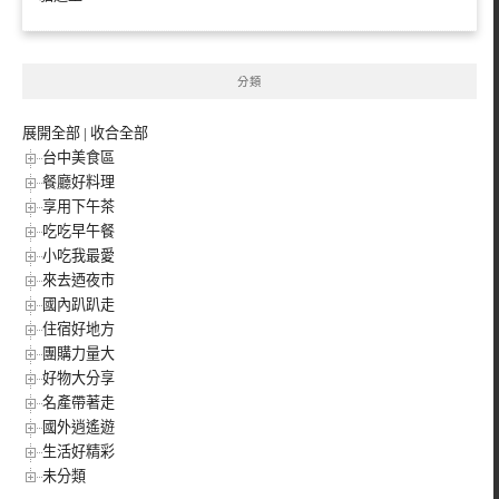
分類
展開全部
|
收合全部
台中美食區
餐廳好料理
享用下午茶
吃吃早午餐
小吃我最愛
來去迺夜市
國內趴趴走
住宿好地方
團購力量大
好物大分享
名產帶著走
國外逍遙遊
生活好精彩
未分類