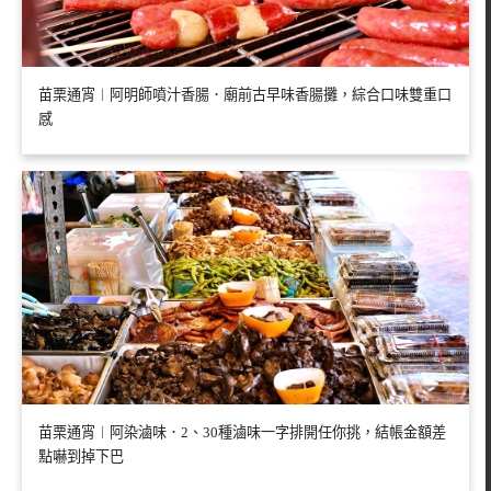
苗栗通宵︱阿明師噴汁香腸．廟前古早味香腸攤，綜合口味雙重口
感
苗栗通宵︱阿染滷味．2、30種滷味一字排開任你挑，結帳金額差
點嚇到掉下巴