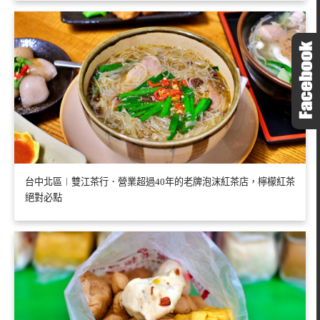
台中北區︱雙江茶行．營業超過40年的老牌泡沫紅茶店，檸檬紅茶
絕對必點