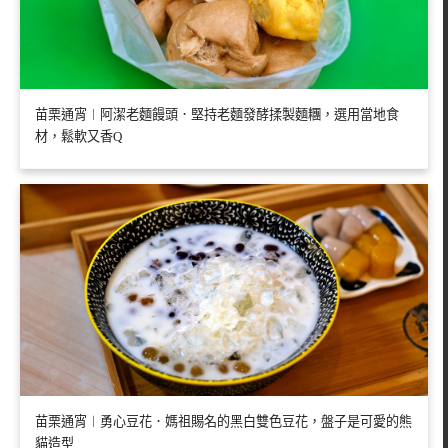
苗栗通宵︱阿潔老麵饅頭．堅持老麵發酵揉製麵糰，選用當地食
材，鬆軟又香Q
苗栗通宵︱勇心豆花．媽祖賜名的黑白雙色豆花，盤子是可愛的熊
貓造型