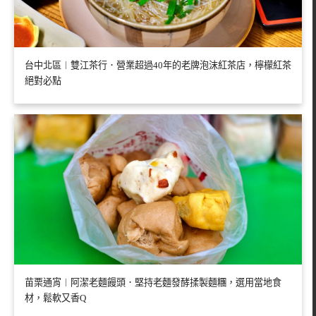
台中北區︱雙江茶行．營業超過40年的老牌泡沫紅茶店，檸檬紅茶
絕對必點
苗栗通宵︱阿潔老麵饅頭．堅持老麵發酵揉製麵糰，選用當地食
材，鬆軟又香Q