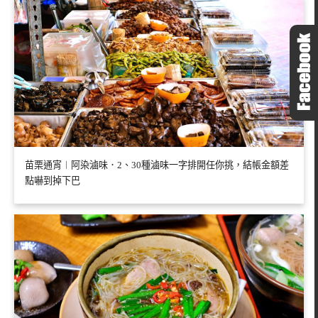
苗栗通宵︱阿染滷味．2、30種滷味一字排開任你挑，結帳金額差
點嚇到掉下巴