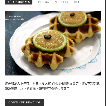
下午茶 / 蛋糕/ 甜點
TERESA
2016-10-06
0
這天和友人下午茶小約會，友人挑了間烈日鬆餅專賣店，這家店我起碼
聽她說過10以上想來訪，聽到我耳朵都快長繭了…
CONTINUE READING