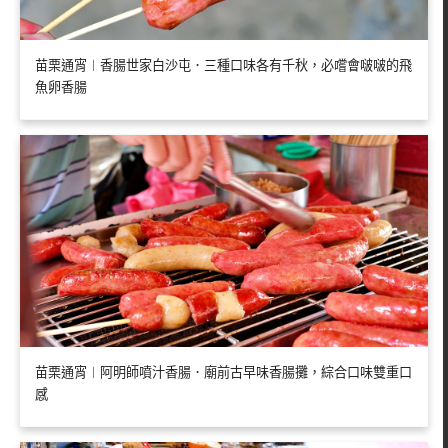
苗栗通宵︱香腸世家白沙屯．三種口味各有千秋，必嚐會啵啵的飛
魚卵香腸
苗栗通宵︱阿明師噴汁香腸．廟前古早味香腸攤，綜合口味雙重口
感