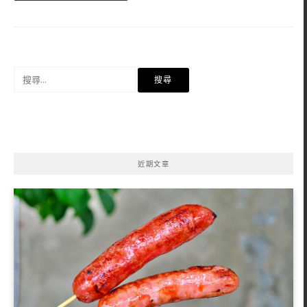
搜
尋
關
鍵
字:
近期文章