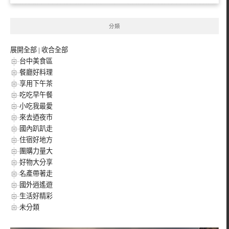
分類
展開全部
|
收合全部
台中美食區
餐廳好料理
享用下午茶
吃吃早午餐
小吃我最愛
來去迺夜市
國內趴趴走
住宿好地方
團購力量大
好物大分享
名產帶著走
國外逍遙遊
生活好精彩
未分類