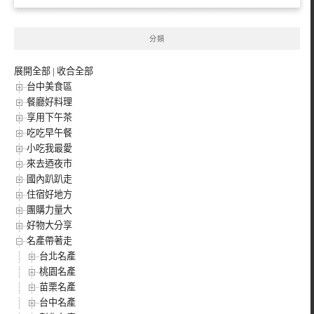
分類
展開全部
|
收合全部
台中美食區
餐廳好料理
享用下午茶
吃吃早午餐
小吃我最愛
來去迺夜市
國內趴趴走
住宿好地方
團購力量大
好物大分享
名產帶著走
台北名產
桃園名產
苗栗名產
台中名產