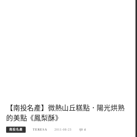
【南投名產】微熱山丘糕點．陽光烘熟
的美點《鳳梨酥》
南投名產
TERESA
2011-08-23
4