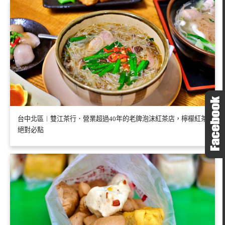
台中北區︱雙江茶行．營業超過40年的老牌泡沫紅茶店，檸檬紅茶
絕對必點