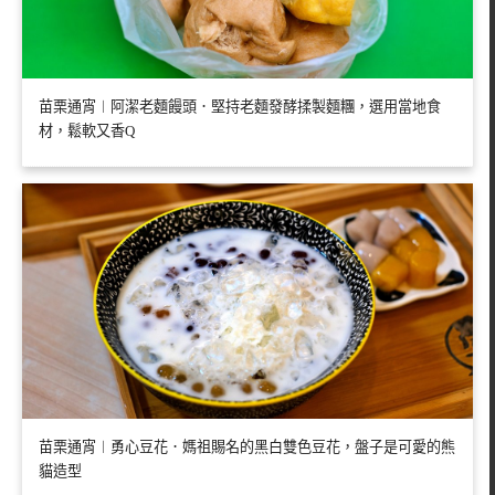
苗栗通宵︱阿潔老麵饅頭．堅持老麵發酵揉製麵糰，選用當地食
材，鬆軟又香Q
苗栗通宵︱勇心豆花．媽祖賜名的黑白雙色豆花，盤子是可愛的熊
貓造型