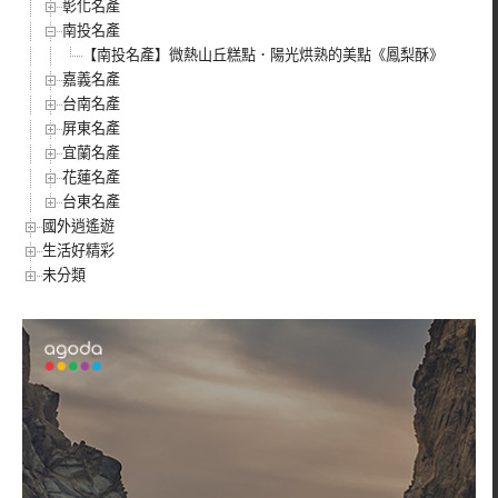
彰化名產
南投名產
【南投名產】微熱山丘糕點．陽光烘熟的美點《鳳梨酥》
嘉義名產
台南名產
屏東名產
宜蘭名產
花蓮名產
台東名產
國外逍遙遊
生活好精彩
未分類