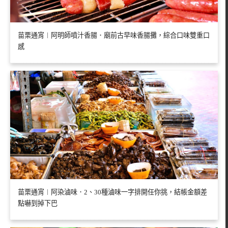
苗栗通宵︱阿明師噴汁香腸．廟前古早味香腸攤，綜合口味雙重口
感
苗栗通宵︱阿染滷味．2、30種滷味一字排開任你挑，結帳金額差
點嚇到掉下巴