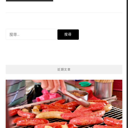
搜
尋
關
鍵
字:
近期文章