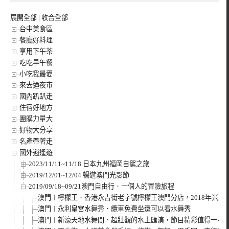
展開全部
|
收合全部
台中美食區
餐廳好料理
享用下午茶
吃吃早午餐
小吃我最愛
來去迺夜市
國內趴趴走
住宿好地方
團購力量大
好物大分享
名產帶著走
國外逍遙遊
2023/11/11~11/18 日本九州福岡自駕之旅
2019/12/01~12/04 暢遊澳門光影節
2019/09/18~09/21澳門自由行．一個人的冒險旅程
澳門︱檸檬王．香港永吉街老字號檸檬王澳門分店，2018年米
澳門︱永利皇宮水舞秀．纜車免費坐還可以看水舞秀
澳門︱新濠天地水舞間．超壯觀的水上匯演，節目精彩值得一看