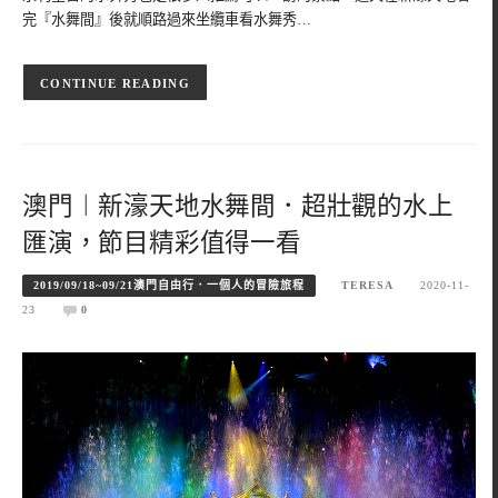
完『水舞間』後就順路過來坐纜車看水舞秀…
CONTINUE READING
澳門︱新濠天地水舞間．超壯觀的水上
匯演，節目精彩值得一看
2019/09/18~09/21澳門自由行．一個人的冒險旅程
TERESA
2020-11-
23
0