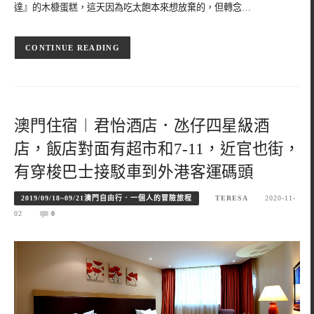
達』的木槺蛋糕，這天因為吃太飽本來想放棄的，但轉念…
CONTINUE READING
澳門住宿︱君怡酒店．氹仔四星級酒
店，飯店對面有超市和7-11，近官也街，
有穿梭巴士接駁車到外港客運碼頭
2019/09/18~09/21澳門自由行．一個人的冒險旅程
TERESA
2020-11-
02
0