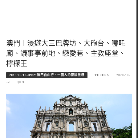
澳門︱漫遊大三巴牌坊、大砲台、哪吒
廟、議事亭前地、戀愛巷、主教座堂、
檸檬王
2019/09/18~09/21澳門自由行．一個人的冒險旅程
TERESA
2020-10-
12
0