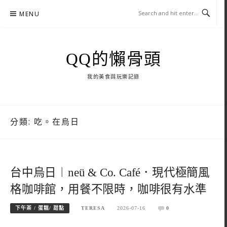
Skip
MENU
to
content
QQ的懶骨頭
我的美食與玩樂記錄
分類:
吃。在烏日
台中烏日︱neü & Co. Café．現代極簡風
格咖啡館，用餐不限時，咖啡很有水準
下午茶 / 蛋糕/ 甜點
TERESA
2026-07-16
0