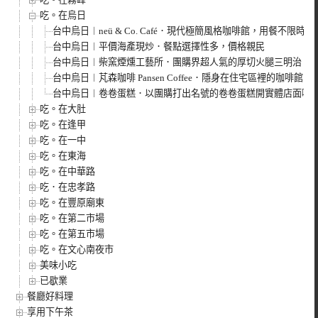
吃。在烏日
台中烏日︱neü & Co. Café．現代極簡風格咖啡館，用餐不限時
台中烏日︱平價海產現炒．餐點選擇性多，價格親民
台中烏日︱柴窯煙燻工藝所．團購界超人氣的厚切火腿三明治
台中烏日︱芃森咖啡 Pansen Coffee．隱身在住宅區裡的咖啡館
台中烏日︱卷卷蛋糕．以團購打出名號的卷卷蛋糕開實體店面囉
吃。在大肚
吃。在逢甲
吃。在一中
吃。在東海
吃。在中華路
吃．在忠孝路
吃。在豐原廟東
吃。在第二市場
吃。在第五市場
吃。在文心南夜市
美味小吃
已歇業
餐廳好料理
享用下午茶