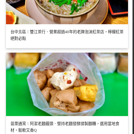
台中北區︱雙江茶行．營業超過40年的老牌泡沫紅茶店，檸檬紅茶
絕對必點
苗栗通宵︱阿潔老麵饅頭．堅持老麵發酵揉製麵糰，選用當地食
材，鬆軟又香Q