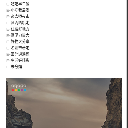
吃吃早午餐
小吃我最愛
來去迺夜市
國內趴趴走
住宿好地方
團購力量大
好物大分享
名產帶著走
國外逍遙遊
生活好精彩
未分類