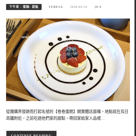
下午茶 / 蛋糕/ 甜點
TERESA
2018-03-14
0
從團購界發跡而打起名號的【卷卷蛋糕】開實體店面囉，地點就在烏日
高鐵附近，之前吃過他們家的甜點，帶回家給家人品嚐…
CONTINUE READING