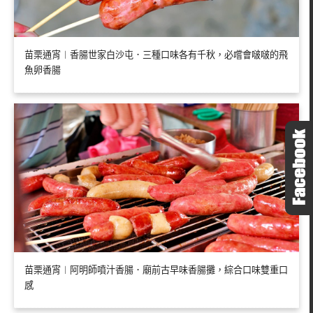
苗栗通宵︱香腸世家白沙屯．三種口味各有千秋，必嚐會啵啵的飛
魚卵香腸
苗栗通宵︱阿明師噴汁香腸．廟前古早味香腸攤，綜合口味雙重口
感