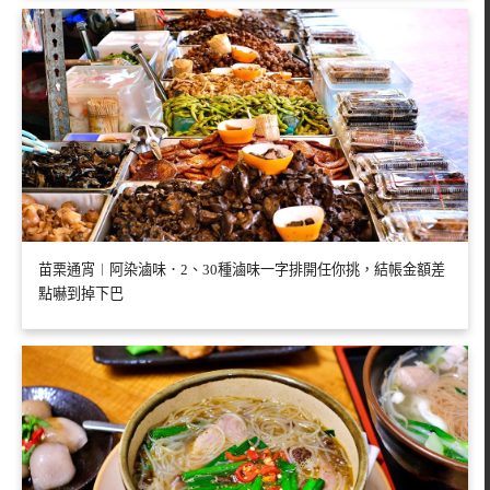
苗栗通宵︱阿染滷味．2、30種滷味一字排開任你挑，結帳金額差
點嚇到掉下巴