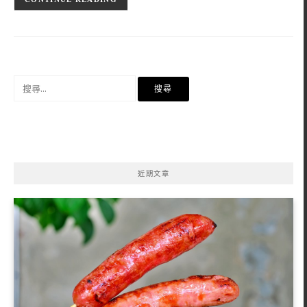
搜
尋
關
鍵
字:
近期文章