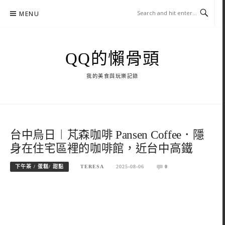
Skip
MENU
to
content
QQ的懶骨頭
我的美食與玩樂記錄
台中烏日︱芃森咖啡 Pansen Coffee．隱
身在住宅區裡的咖啡館，近台中高鐵
下午茶 / 蛋糕/ 甜點
TERESA
2025-08-06
0