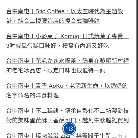
台中南屯︱Stio Coffee．以太空時代為主題設
計，結合二樓服飾店的複合式咖啡館
台中南屯∣小麥菓子 Komugi 日式焼菓子專賣．
3吋戚風蛋糕口味好，樸實有內涵又好吃
台中南屯︱花毛かき氷喫茶．隱身在黎明新村裡
的老宅冰品店，限定口味也很值得一試
台中南屯︱青子 AoKo．老宅新生命，以奶奶的
名字命名的洋食料理
台中南屯︱不二糕餅．傳承自彰化不二坊製餅技
術的美味蛋黃酥，香酥可口，越到中秋越難買到
台中南屯︱燒肉滋滋 ZiZi．棋盤骰子牛新上市，