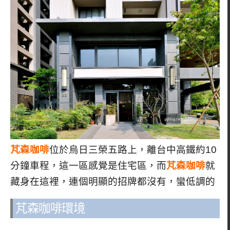
芃森咖啡
位於烏日三榮五路上，離台中高鐵約10
分鐘車程，這一區感覺是住宅區，而
芃森咖啡
就
藏身在這裡，連個明顯的招牌都沒有，蠻低調的
芃森咖啡環境