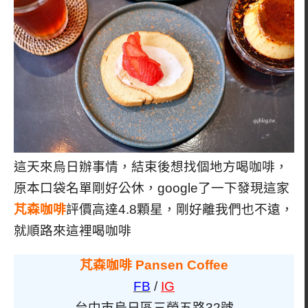
這天來烏日辦事情，結束後想找個地方喝咖啡，
原本口袋名單剛好公休，google了一下發現這家
芃森咖啡
評價高達4.8顆星，剛好離我們也不遠，
就順路來這裡喝咖啡
芃森咖啡 Pansen Coffee
FB
/
IG
台中市烏日區三榮五路32號