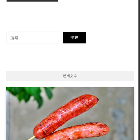
搜
尋
關
鍵
字:
近期文章