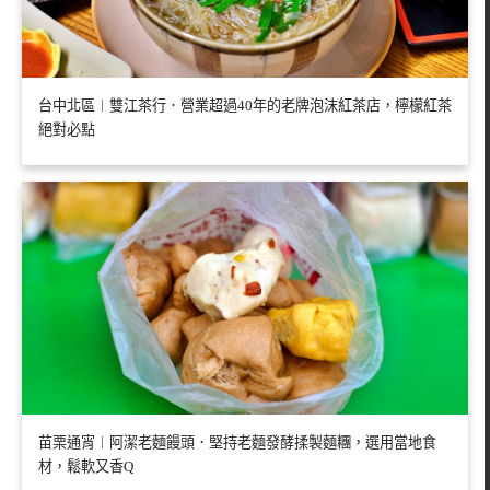
台中北區︱雙江茶行．營業超過40年的老牌泡沫紅茶店，檸檬紅茶
絕對必點
苗栗通宵︱阿潔老麵饅頭．堅持老麵發酵揉製麵糰，選用當地食
材，鬆軟又香Q