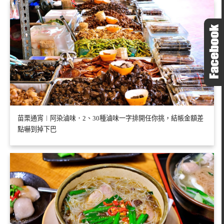
苗栗通宵︱阿染滷味．2、30種滷味一字排開任你挑，結帳金額差
點嚇到掉下巴