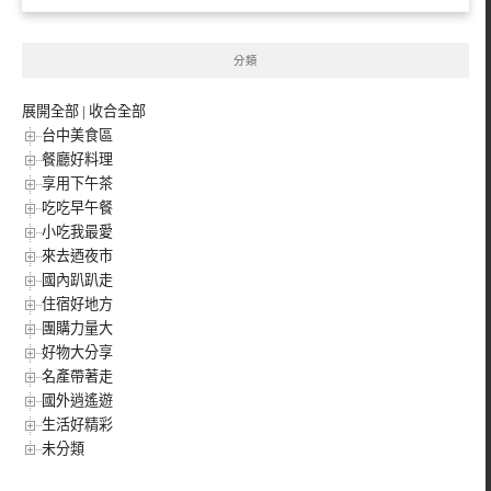
分類
展開全部
|
收合全部
台中美食區
餐廳好料理
享用下午茶
吃吃早午餐
小吃我最愛
來去迺夜市
國內趴趴走
住宿好地方
團購力量大
好物大分享
名產帶著走
國外逍遙遊
生活好精彩
未分類