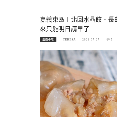
嘉義東區︱北回水晶餃．長
來只能明日請早了
TERESA
2021-07-27
0
嘉義小吃