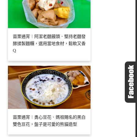
苗栗通宵︱阿潔老麵饅頭．堅持老麵發
酵揉製麵糰，選用當地食材，鬆軟又香
Q
苗栗通宵︱勇心豆花．媽祖賜名的黑白
雙色豆花，盤子是可愛的熊貓造型