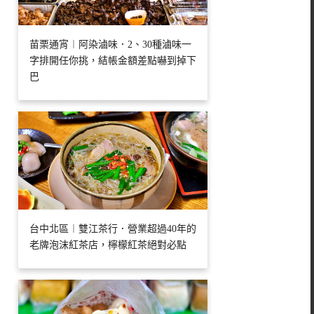
苗栗通宵︱阿染滷味．2、30種滷味一
字排開任你挑，結帳金額差點嚇到掉下
巴
台中北區︱雙江茶行．營業超過40年的
老牌泡沫紅茶店，檸檬紅茶絕對必點