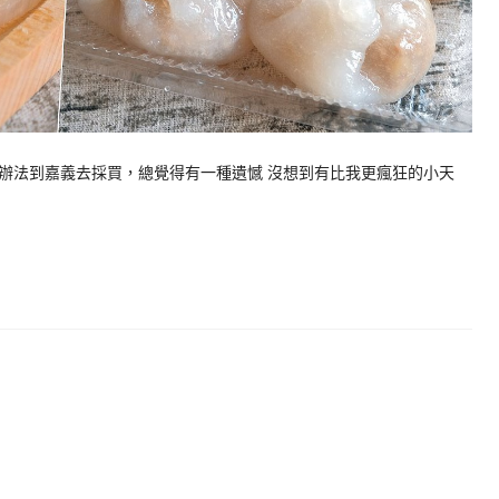
辦法到嘉義去採買，總覺得有一種遺憾 沒想到有比我更瘋狂的小天