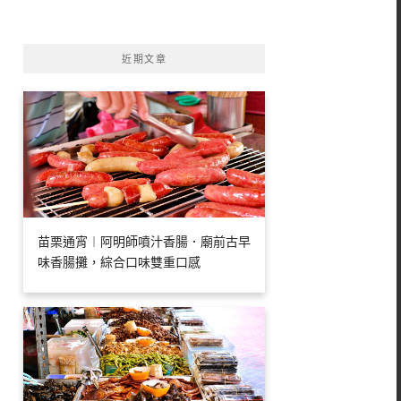
字:
近期文章
苗栗通宵︱阿明師噴汁香腸．廟前古早
味香腸攤，綜合口味雙重口感