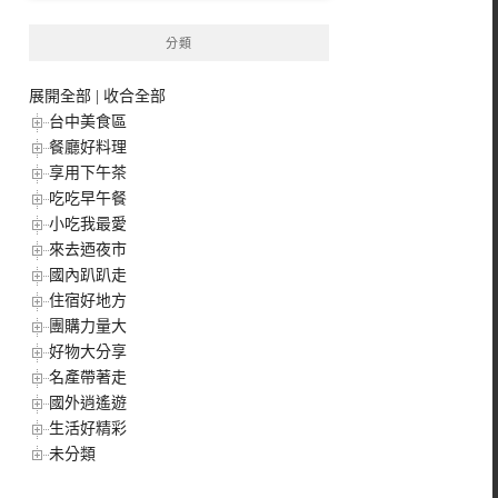
分類
展開全部
|
收合全部
台中美食區
餐廳好料理
享用下午茶
吃吃早午餐
小吃我最愛
來去迺夜市
國內趴趴走
住宿好地方
團購力量大
好物大分享
名產帶著走
國外逍遙遊
生活好精彩
未分類