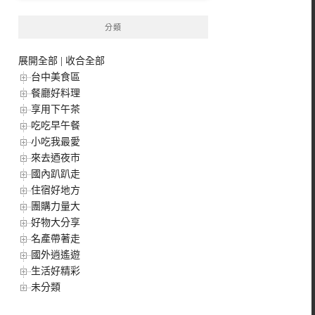
分類
展開全部
|
收合全部
台中美食區
餐廳好料理
享用下午茶
吃吃早午餐
小吃我最愛
來去迺夜市
國內趴趴走
住宿好地方
團購力量大
好物大分享
名產帶著走
國外逍遙遊
生活好精彩
未分類