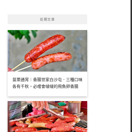
字:
近期文章
苗栗通宵︱香腸世家白沙屯．三種口味
各有千秋，必嚐會啵啵的飛魚卵香腸