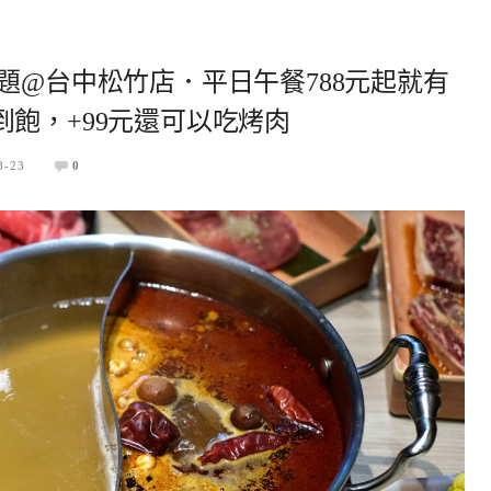
題@台中松竹店．平日午餐788元起就有
飽，+99元還可以吃烤肉
8-23
0