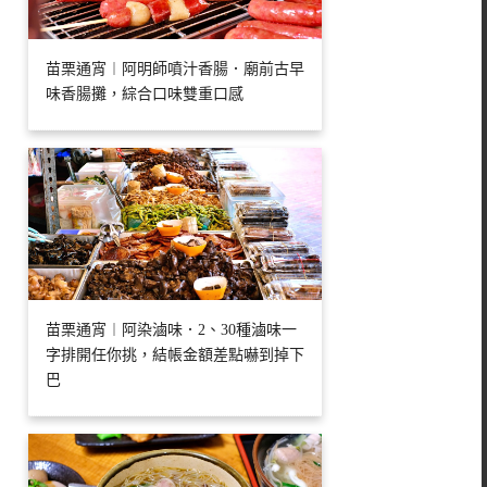
苗栗通宵︱阿明師噴汁香腸．廟前古早
味香腸攤，綜合口味雙重口感
苗栗通宵︱阿染滷味．2、30種滷味一
字排開任你挑，結帳金額差點嚇到掉下
巴