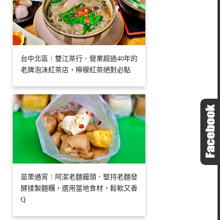
台中北區︱雙江茶行．營業超過40年的
老牌泡沫紅茶店，檸檬紅茶絕對必點
苗栗通宵︱阿潔老麵饅頭．堅持老麵發
酵揉製麵糰，選用當地食材，鬆軟又香
Q