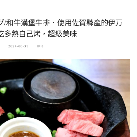
グ/和牛漢堡牛排．使用佐賀縣產的伊万
吃多熟自己烤，超級美味
A
2024-08-31
0