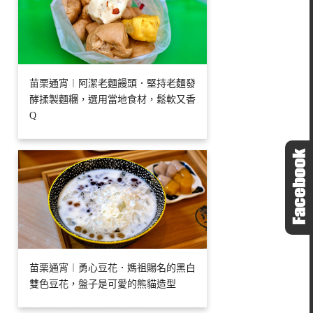
苗栗通宵︱阿潔老麵饅頭．堅持老麵發
酵揉製麵糰，選用當地食材，鬆軟又香
Q
苗栗通宵︱勇心豆花．媽祖賜名的黑白
雙色豆花，盤子是可愛的熊貓造型