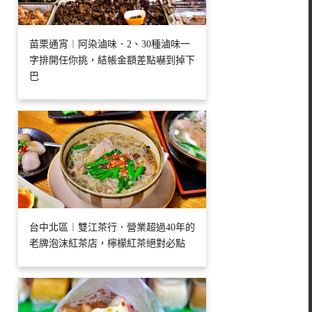
苗栗通宵︱阿染滷味．2、30種滷味一
字排開任你挑，結帳金額差點嚇到掉下
巴
台中北區︱雙江茶行．營業超過40年的
老牌泡沫紅茶店，檸檬紅茶絕對必點