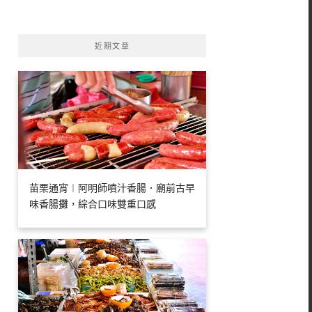
字:
近期文章
苗栗通宵︱阿明師噴汁香腸．廟前古早
味香腸攤，綜合口味雙重口感