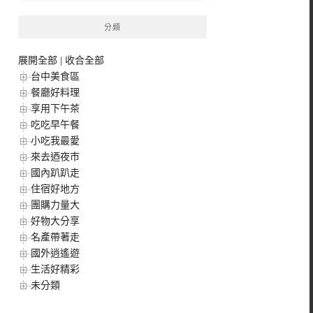
分類
展開全部
|
收合全部
台中美食區
餐廳好料理
享用下午茶
吃吃早午餐
小吃我最愛
來去迺夜市
國內趴趴走
住宿好地方
團購力量大
好物大分享
名產帶著走
國外逍遙遊
生活好精彩
未分類