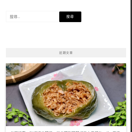
搜
尋
關
鍵
字:
近期文章