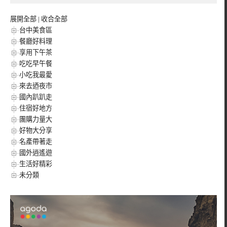
展開全部
|
收合全部
台中美食區
餐廳好料理
享用下午茶
吃吃早午餐
小吃我最愛
來去迺夜市
國內趴趴走
住宿好地方
團購力量大
好物大分享
名產帶著走
國外逍遙遊
生活好精彩
未分類