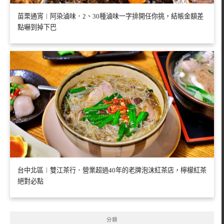
苗栗通宵︱阿染滷味．2、30種滷味一字排開任你挑，結帳金額差
點嚇到掉下巴
台中北區︱雙江茶行．營業超過40年的老牌泡沫紅茶店，檸檬紅茶
絕對必點
分類