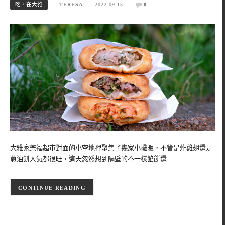
吃．在大雅
TERESA
2022-09-15
0
大雅家樂福超市對面的小空地裡聚集了幾家小攤販，不管是炸雞翅還是
蔥油餅人氣都很旺，這天忽然想到隔壁的不一樣餡餅還…
CONTINUE READING