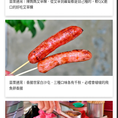
苗栗通宵︱陳媽媽艾草粿．從艾草到蘿蔔都是自己種的，軟Q又脆
口的好吃艾草粿
苗栗通宵︱香腸世家白沙屯．三種口味各有千秋，必嚐會啵啵的飛
魚卵香腸