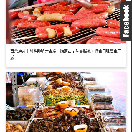
苗栗通宵︱阿明師噴汁香腸．廟前古早味香腸攤，綜合口味雙重口
感