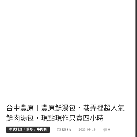
台中豐原︱豐原鮮湯包．巷弄裡超人氣
鮮肉湯包，現點現作只賣四小時
中式料理 / 熱炒 / 牛肉麵
TERESA
2023-09-19
0