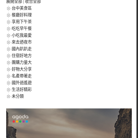
展開全部
|
收合全部
台中美食區
餐廳好料理
享用下午茶
吃吃早午餐
小吃我最愛
來去迺夜市
國內趴趴走
住宿好地方
團購力量大
好物大分享
名產帶著走
國外逍遙遊
生活好精彩
未分類