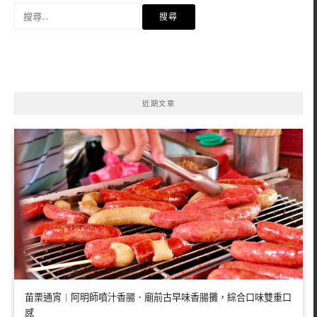
搜
尋
關
鍵
字:
近期文章
苗栗通宵︱阿明師噴汁香腸．廟前古早味香腸攤，綜合口味雙重口
感