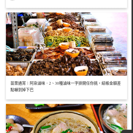
苗栗通宵︱阿染滷味．2、30種滷味一字排開任你挑，結帳金額差
點嚇到掉下巴