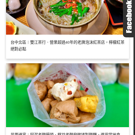
台中北區︱雙江茶行．營業超過40年的老牌泡沫紅茶店，檸檬紅茶
絕對必點
苗栗通宵︱阿潔老麵饅頭．堅持老麵發酵揉製麵糰，選用當地食