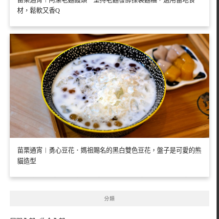
材，鬆軟又香Q
苗栗通宵︱勇心豆花．媽祖賜名的黑白雙色豆花，盤子是可愛的熊
貓造型
分類